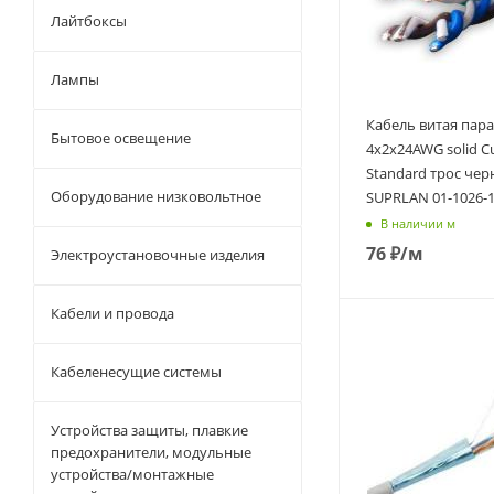
Лайтбоксы
Лампы
Кабель витая пара
Бытовое освещение
4х2х24AWG solid C
Standard трос черн
Оборудование низковольтное
SUPRLAN 01-1026-
В наличии м
76
₽
/м
Электроустановочные изделия
Кабели и провода
Кабеленесущие системы
Устройства защиты, плавкие
предохранители, модульные
устройства/монтажные