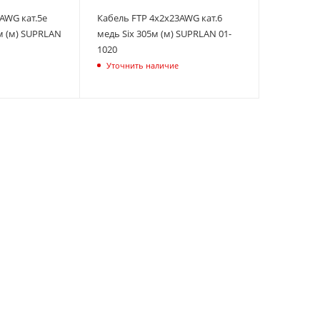
AWG кат.5е
Кабель FTP 4х2х23AWG кат.6
м (м) SUPRLAN
медь Six 305м (м) SUPRLAN 01-
1020
Уточнить наличие