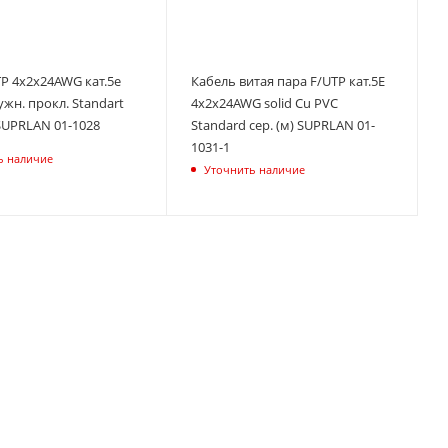
P 4х2х24AWG кат.5е
Кабель витая пара F/UTP кат.5E
жн. прокл. Standart
4х2х24AWG solid Cu PVC
SUPRLAN 01-1028
Standard сер. (м) SUPRLAN 01-
1031-1
ь наличие
Уточнить наличие