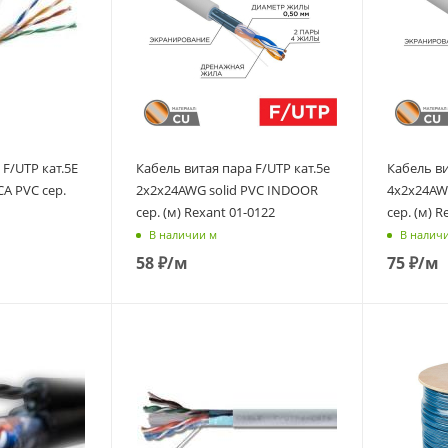
 F/UTP кат.5E
Кабель витая пара F/UTP кат.5e
Кабель ви
CA PVC сер.
2х2х24AWG solid PVC INDOOR
4х2х24AW
сер. (м) Rexant 01-0122
сер. (м) R
В наличии м
В налич
58
₽
/м
75
₽
/м