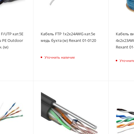
 F/UTP кат.5E
Кабель FTP 1х2х24AWG кат.5е
Кабель ви
u PE Outdoor
медь бухта (м) Rexant 01-0120
4х2х23AWG
. (м)
Rexant 01
1
Уточнить наличие
Уточнит