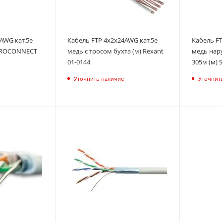
AWG кат.5e
Кабель FTP 4х2х24AWG кат.5е
Кабель FT
 PROCONNECT
медь с тросом бухта (м) Rexant
медь нару
01-0144
305м (м) 
Уточнить наличие
Уточнит