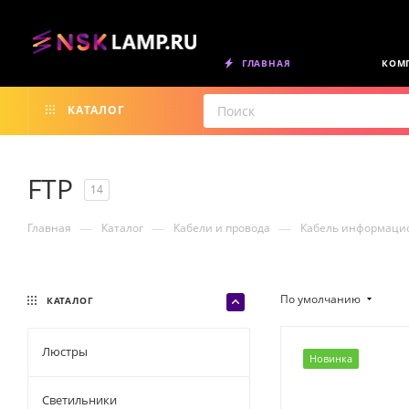
ГЛАВНАЯ
КОМ
КАТАЛОГ
FTP
14
—
—
—
Главная
Каталог
Кабели и провода
Кабель информацио
По умолчанию
КАТАЛОГ
Люстры
Новинка
Светильники