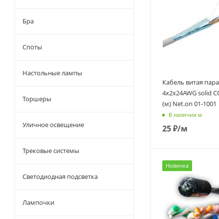
Бра
Споты
Настольные лампы
Кабель витая пара
4х2х24AWG solid C
Торшеры
(м) Net.on 01-1001
В наличии м
Уличное освещение
25
₽
/м
Трековые системы
Новинка
Светодиодная подсветка
Лампочки