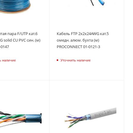
тая пара F/UTP кат.6
Кабель FTP 2х2х24AWG кат.5
 solid CU PVC син. (м)
омедн. алюм. бухта (м)
-0147
PROCONNECT 01-0121-3
ь наличие
Уточнить наличие