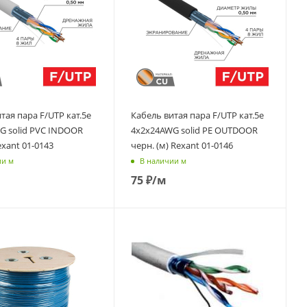
тая пара F/UTP кат.5e
Кабель витая пара F/UTP кат.5e
G solid PVC INDOOR
4х2х24AWG solid PE OUTDOOR
exant 01-0143
черн. (м) Rexant 01-0146
ии м
В наличии м
75
₽
/м