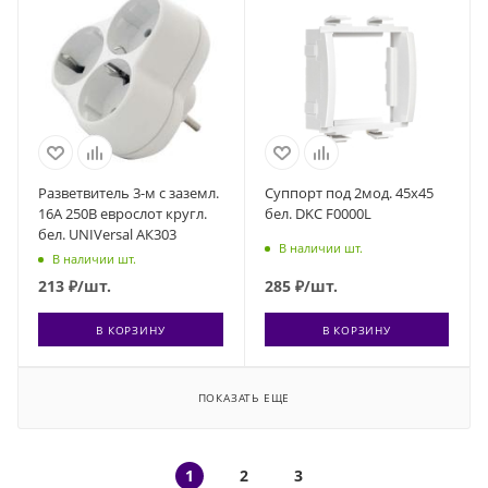
Разветвитель 3-м с заземл.
Суппорт под 2мод. 45х45
16А 250В еврослот кругл.
бел. DKC F0000L
бел. UNIVersal АК303
В наличии шт.
В наличии шт.
213
₽
/шт.
285
₽
/шт.
В КОРЗИНУ
В КОРЗИНУ
ПОКАЗАТЬ ЕЩЕ
1
2
3