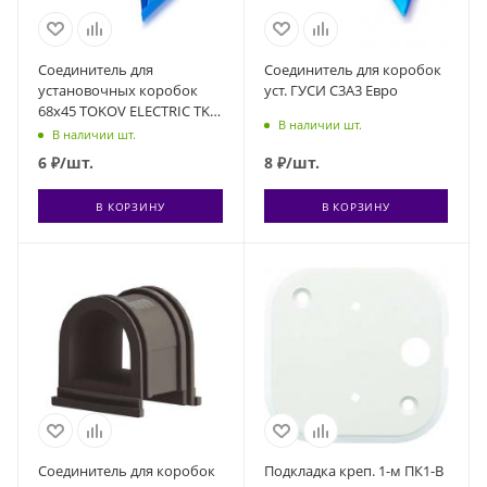
Соединитель для
Соединитель для коробок
установочных коробок
уст. ГУСИ С3А3 Евро
68х45 TOKOV ELECTRIC TKE-
В наличии шт.
KK-68-45-C08
В наличии шт.
6
₽
/шт.
8
₽
/шт.
В КОРЗИНУ
В КОРЗИНУ
Соединитель для коробок
Подкладка креп. 1-м ПК1-В