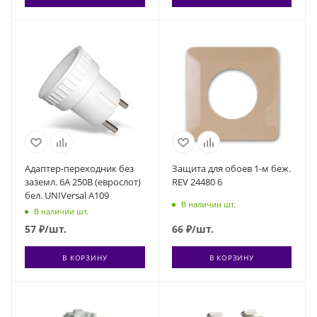
Адаптер-переходник без
Защита для обоев 1-м беж.
заземл. 6А 250В (еврослот)
REV 24480 6
бел. UNIVersal А109
В наличии шт.
В наличии шт.
57
₽
/шт.
66
₽
/шт.
В КОРЗИНУ
В КОРЗИНУ