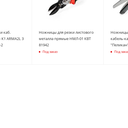
и каб.
Ножницы для резки листового
Ножницы 
м К1 ARMA2L 3
металла прямые НМЛ-01 КВТ
кабель-к
-2
81942
"Пеликан"
Под заказ
Под зака