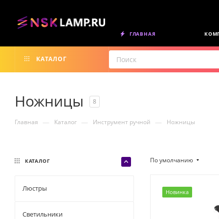
ГЛАВНАЯ
КОМ
КАТАЛОГ
Ножницы
8
—
—
—
Главная
Каталог
Инструмент ручной
Ножницы
По умолчанию
КАТАЛОГ
Люстры
Новинка
Светильники