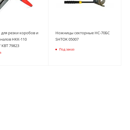
для резки коробов и
Ножницы секторные НС-70БС
аналов НКК-110
SHTOK 05007
 КВТ 79823
Под заказ
з