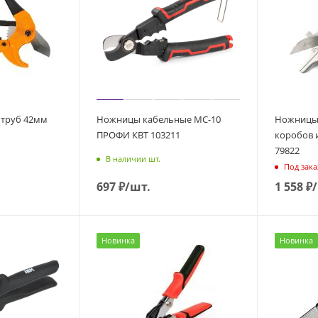
 труб 42мм
Ножницы кабельные МС-10
Ножницы 
ПРОФИ КВТ 103211
коробов 
79822
В наличии шт.
Под зака
697
₽
/шт.
1 558
₽
Новинка
Новинка