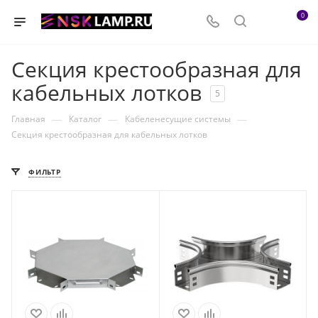
0
Секция крестообразная для
кабельных лотков
5
—
—
—
Главная
Каталог
Кабеленесущие системы
Секция крестообразная для кабельных лотков
ФИЛЬТР