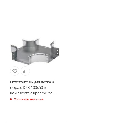
Ответвитель для лотка Х-
образ. DPX 100х50 в
комплекте с крепеж. эл.
DKC 36182K
Уточнить наличие