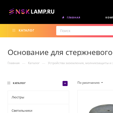
ГЛАВНАЯ
КОМ
КАТАЛОГ
Основание для стержневог
—
—
Главная
Каталог
Устройства заземления, молниезащиты и
По умолчанию
КАТАЛОГ
Люстры
Светильники