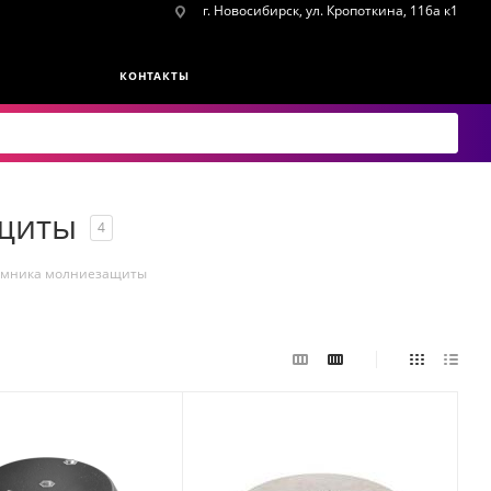
г. Новосибирск, ул. Кропоткина, 116а к1
КОНТАКТЫ
ащиты
4
емника молниезащиты