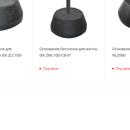
ое для
Основание бетонное для мачты
Основани
IEK ZLC10D-
IEK ZML10D-CB-01
NL0500
Под заказ
Под зака