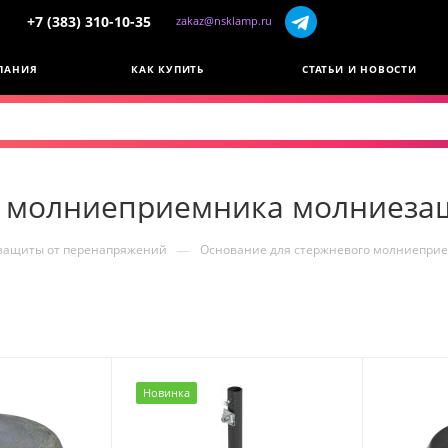
+7 (383) 310-10-35
zakaz@nsklamp.ru
ПАНИЯ
КАК КУПИТЬ
СТАТЬИ И НОВОСТИ
о молниеприемника молниез
—
 защиты от перенапряжений
Основание для стержневого молниепри
Новинка