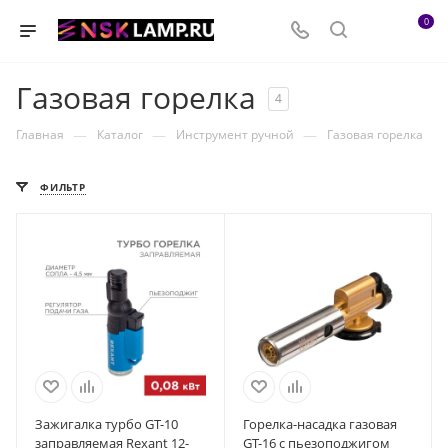
0
Газовая горелка
4
—
—
—
Главная
Каталог
Инструмент ручной
Газовая горелка
ФИЛЬТР
Зажигалка турбо GT-10
Горелка-насадка газовая
заправляемая Rexant 12-
GT-16 с пьезоподжигом