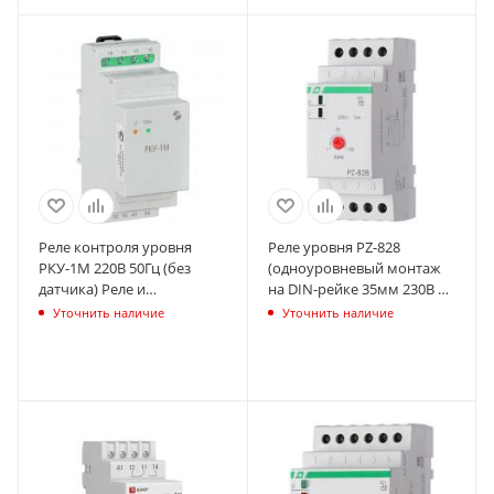
Реле контроля уровня
Реле уровня PZ-828
РКУ-1М 220В 50Гц (без
(одноуровневый монтаж
датчика) Реле и
на DIN-рейке 35мм 230В AC
Автоматика A8223-
16А 1перкл. IP20) F&F
Уточнить наличие
Уточнить наличие
77947722
EA08.001.001