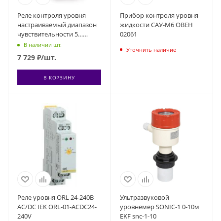
Реле контроля уровня
Прибор контроля уровня
настраиваемый диапазон
жидкости САУ-М6 ОВЕН
чувствительности 5…
02061
150кОм 240В AC выход 1CO
В наличии шт.
Уточнить наличие
16А модульное 35мм IP20
7 729
₽
/шт.
FINDER 720182400000
В КОРЗИНУ
Реле уровня ORL 24-240В
Ультразвуковой
AC/DC IEK ORL-01-ACDC24-
уровнемер SONIC-1 0-10м
240V
EKF snc-1-10