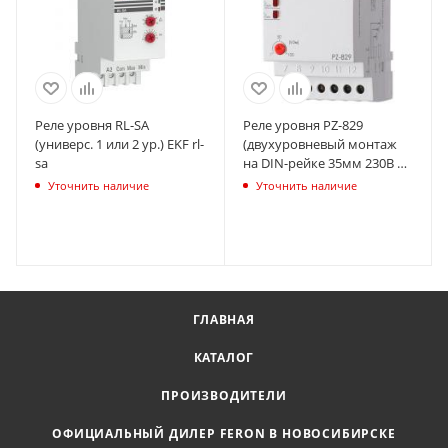
Реле уровня RL-SA
Реле уровня PZ-829
(универс. 1 или 2 ур.) EKF rl-
(двухуровневый монтаж
sa
на DIN-рейке 35мм 230В AC
2х16А 2перкл. IP20) F&F
Уточнить наличие
Уточнить наличие
EA08.001.002
ГЛАВНАЯ
КАТАЛОГ
ПРОИЗВОДИТЕЛИ
ОФИЦИАЛЬНЫЙ ДИЛЕР FERON В НОВОСИБИРСКЕ