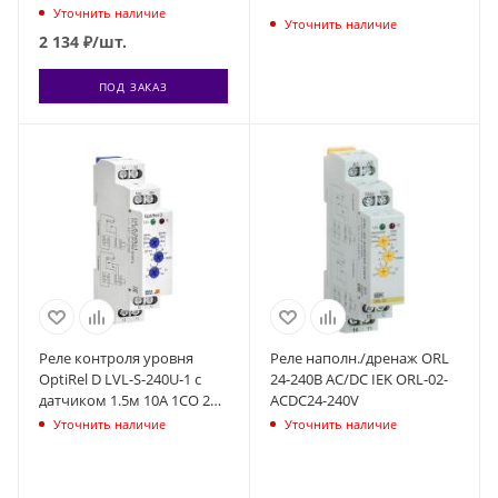
Уточнить наличие
Уточнить наличие
2 134
₽
/шт.
ПОД ЗАКАЗ
Реле контроля уровня
Реле наполн./дренаж ORL
OptiRel D LVL-S-240U-1 с
24-240В AC/DC IEK ORL-02-
датчиком 1.5м 10А 1СО 24-
ACDC24-240V
240АС/DC КЭАЗ 332024
Уточнить наличие
Уточнить наличие