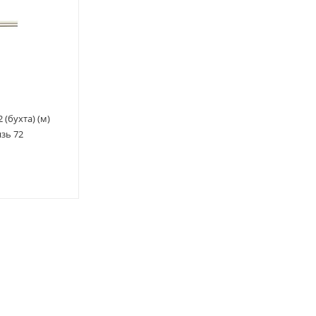
 (бухта) (м)
зь 72