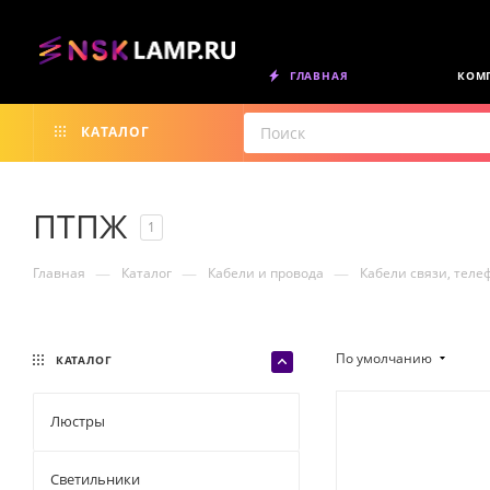
ГЛАВНАЯ
КОМ
КАТАЛОГ
ПТПЖ
1
—
—
—
Главная
Каталог
Кабели и провода
Кабели связи, тел
По умолчанию
КАТАЛОГ
Люстры
Светильники