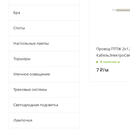
Бра
Споты
Настольные лампы
Провод ПТПЖ 2х1.2
КабельЭлектроСвя
Торшеры
В наличии м
7
₽
/м
Уличное освещение
Трековые системы
Светодиодная подсветка
Лампочки