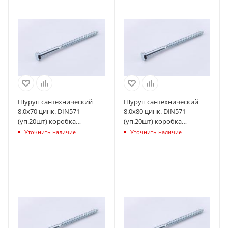
Шуруп сантехнический
Шуруп сантехнический
8.0х70 цинк. DIN571
8.0х80 цинк. DIN571
(уп.20шт) коробка
(уп.20шт) коробка
СТРОЙМЕТИЗ
СТРОЙМЕТИЗ
Уточнить наличие
Уточнить наличие
UTORM2170674
UTORM2170684