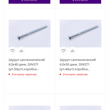
Шуруп сантехнический
Шуруп сантехнический
6.0х40 цинк. DIN571
6.0х50 цинк. DIN571
(уп.50шт) коробка
(уп.40шт) коробка
СТРОЙМЕТИЗ
СТРОЙМЕТИЗ
Уточнить наличие
Уточнить наличие
UTORM2170453
UTORM2170473