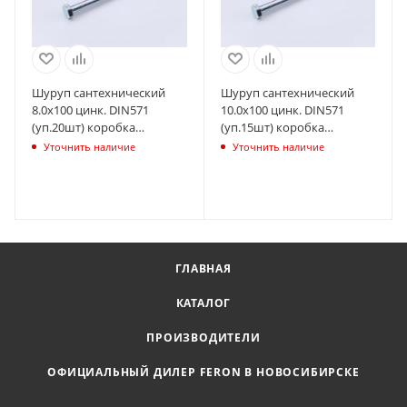
Шуруп сантехнический
Шуруп сантехнический
8.0х100 цинк. DIN571
10.0х100 цинк. DIN571
(уп.20шт) коробка
(уп.15шт) коробка
СТРОЙМЕТИЗ
СТРОЙМЕТИЗ
Уточнить наличие
Уточнить наличие
UTORM2170704
UTORM2170904
ГЛАВНАЯ
КАТАЛОГ
ПРОИЗВОДИТЕЛИ
ОФИЦИАЛЬНЫЙ ДИЛЕР FERON В НОВОСИБИРСКЕ