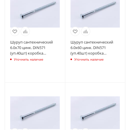
Шуруп сантехнический
Шуруп сантехнический
6.0х70 цинк. DIN571
6.0х60 цинк. DIN571
(уп.40шт) коробка
(уп.40шт) коробка
СТРОЙМЕТИЗ
СТРОЙМЕТИЗ
Уточнить наличие
Уточнить наличие
UTORM2170504
UTORM2170493