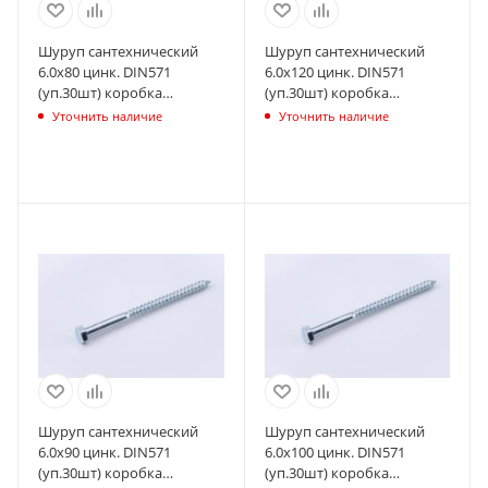
Шуруп сантехнический
Шуруп сантехнический
6.0х80 цинк. DIN571
6.0х120 цинк. DIN571
(уп.30шт) коробка
(уп.30шт) коробка
СТРОЙМЕТИЗ
СТРОЙМЕТИЗ
Уточнить наличие
Уточнить наличие
UTORM2170514
UTORM2170554
Шуруп сантехнический
Шуруп сантехнический
6.0х90 цинк. DIN571
6.0х100 цинк. DIN571
(уп.30шт) коробка
(уп.30шт) коробка