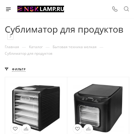
Сублиматор для продуктов
3
—
—
—
Главная
Каталог
Бытовая техника мелкая
Сублиматор для продуктов
ФИЛЬТР