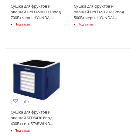
Сушка для фруктов и
Сушка для фруктов и
овощей HYFD-S1800 18под.
овощей HYFD-S1202 12под.
700Вт черн. HYUNDAI
500Вт черн. HYUNDAI
1446881
1446877
Под заказ
Под заказ
Сушка для фруктов и
овощей SFD6430 6под.
400Вт син. STARWIND
1460714
Под заказ