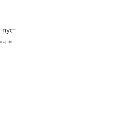
 пуст
оваров