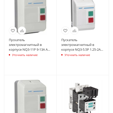
Пускатель
Пускатель
электромагнитный в
электромагнитный в
корпусе NQ3-11P 9-13А AC
корпусе NQ3-5.5P 1.25-2А
220В IP55 (R) CHINT 496331
AC 220В IP55 (R) CHINT
Уточнить наличие
Уточнить наличие
496404