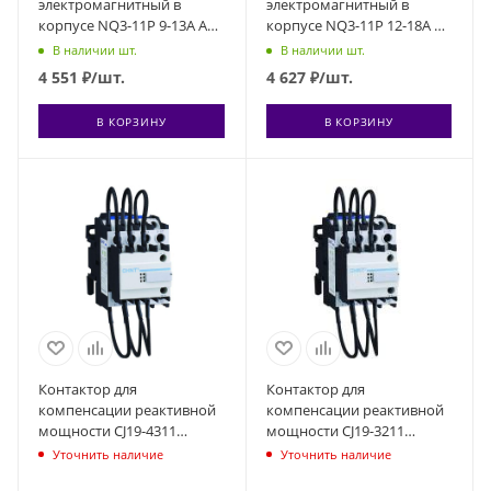
электромагнитный в
электромагнитный в
корпусе NQ3-11P 9-13А AC
корпусе NQ3-11P 12-18А AC
380В IP55 (R) CHINT 496358
380В IP55 (R) CHINT 496359
В наличии шт.
В наличии шт.
4 551
₽
/шт.
4 627
₽
/шт.
В КОРЗИНУ
В КОРЗИНУ
Контактор для
Контактор для
компенсации реактивной
компенсации реактивной
мощности CJ19-4311
мощности CJ19-3211
25кВАр 1НО+1НЗ 230В (R)
18кВАр 1НО+1НЗ 230В (R)
Уточнить наличие
Уточнить наличие
CHINT 244002
CHINT 243885