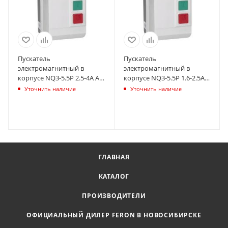
Пускатель
Пускатель
электромагнитный в
электромагнитный в
корпусе NQ3-5.5P 2.5-4А AC
корпусе NQ3-5.5P 1.6-2.5А
220В IP55 (R) CHINT 496405
AC 220В IP55 (R) CHINT
Уточнить наличие
Уточнить наличие
496403
ГЛАВНАЯ
КАТАЛОГ
ПРОИЗВОДИТЕЛИ
ОФИЦИАЛЬНЫЙ ДИЛЕР FERON В НОВОСИБИРСКЕ