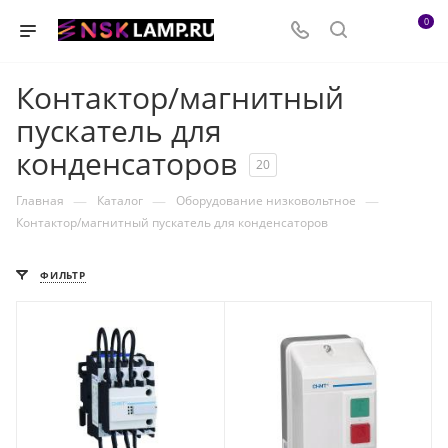
0
Контактор/магнитный
пускатель для
конденсаторов
20
—
—
—
Главная
Каталог
Оборудование низковольтное
Контактор/магнитный пускатель для конденсаторов
ФИЛЬТР