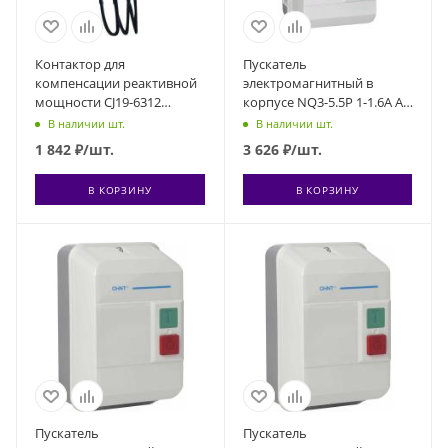
Контактор для
Пускатель
компенсации реактивной
электромагнитный в
мощности CJ19-6312
корпусе NQ3-5.5P 1-1.6А AC
30кВАр 1НО+2НЗ 230В (R)
220В IP55 (R) CHINT 496399
В наличии шт.
В наличии шт.
CHINT 244083
1 842
₽
/шт.
3 626
₽
/шт.
В КОРЗИНУ
В КОРЗИНУ
Пускатель
Пускатель