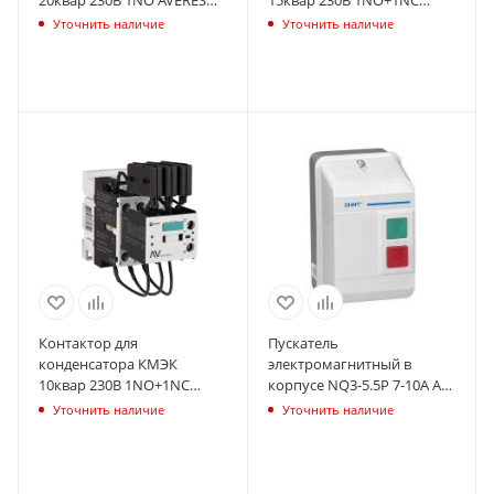
EKF ctrk-s-29-20-230-av
AVERES EKF ctrk-s-22-15-230-
Уточнить наличие
Уточнить наличие
av
Контактор для
Пускатель
конденсатора КМЭК
электромагнитный в
10квар 230В 1NО+1NC
корпусе NQ3-5.5P 7-10А AC
AVERES EKF ctrk-s-14-10-230-
220В IP55 (R) CHINT 496400
Уточнить наличие
Уточнить наличие
av