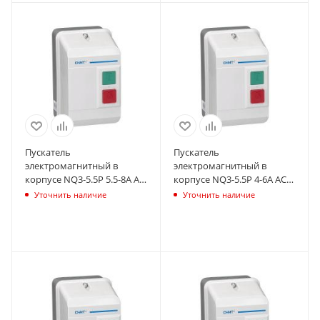
Пускатель
Пускатель
электромагнитный в
электромагнитный в
корпусе NQ3-5.5P 5.5-8А AC
корпусе NQ3-5.5P 4-6А AC
220В IP55 (R) CHINT 496407
220В IP55 (R) CHINT 496406
Уточнить наличие
Уточнить наличие