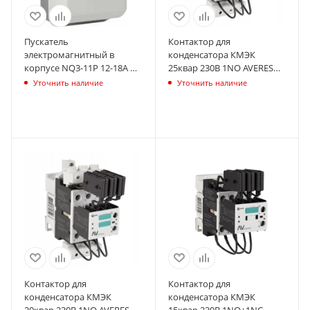
Пускатель
Контактор для
электромагнитный в
конденсатора КМЭК
корпусе NQ3-11P 12-18А AC
25квар 230В 1NО AVERES
220В IP55 (R) CHINT 496332
EKF ctrk-s-36-25-230-av
Уточнить наличие
Уточнить наличие
Контактор для
Контактор для
конденсатора КМЭК
конденсатора КМЭК
20квар 230В 1NО AVERES
15квар 230В 1NО+1NC