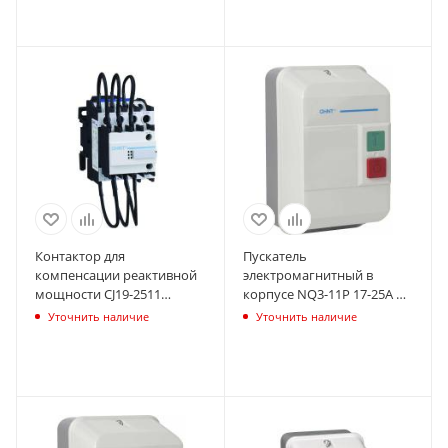
Контактор для
Пускатель
компенсации реактивной
электромагнитный в
мощности CJ19-2511
корпусе NQ3-11P 17-25А AC
12кВАр 1НО+1НЗ 230В (R)
220В IP55 (R) CHINT 496334
Уточнить наличие
Уточнить наличие
CHINT 243768