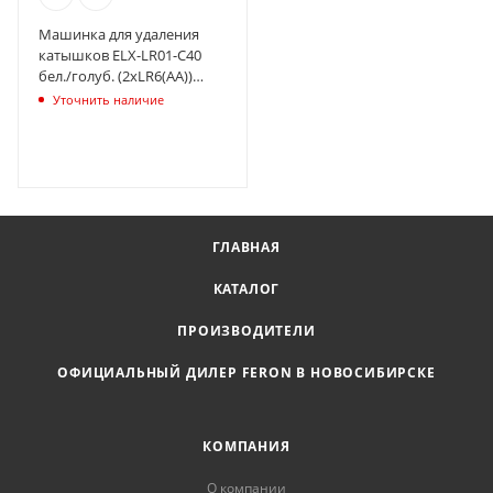
Машинка для удаления
катышков ELX-LR01-C40
бел./голуб. (2хLR6(AA))
Ergolux 13136
Уточнить наличие
ГЛАВНАЯ
КАТАЛОГ
ПРОИЗВОДИТЕЛИ
ОФИЦИАЛЬНЫЙ ДИЛЕР FERON В НОВОСИБИРСКЕ
КОМПАНИЯ
О компании