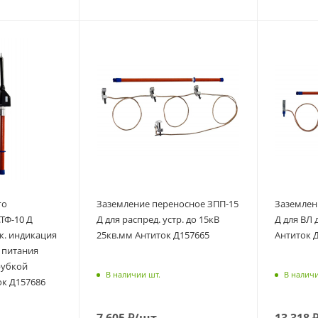
го
Заземление переносное ЗПП-15
Заземлен
ТФ-10 Д
Д для распред. устр. до 15кВ
Д для ВЛ 
ук. индикация
25кв.мм Антиток Д157665
Антиток 
 питания
рубкой
В наличии шт.
В наличи
ок Д157686
7 605
₽
/шт.
13 318