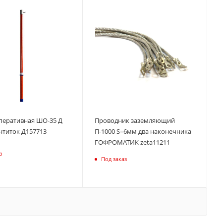
перативная ШО-35 Д
Проводник заземляющий
нтиток Д157713
П-1000 S=6мм два наконечника
ГОФРОМАТИК zeta11211
з
Под заказ