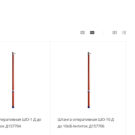
перативная ШО-1 Д до
Штанга оперативная ШО-10 Д
ток Д157704
до 10кВ Антиток Д157706