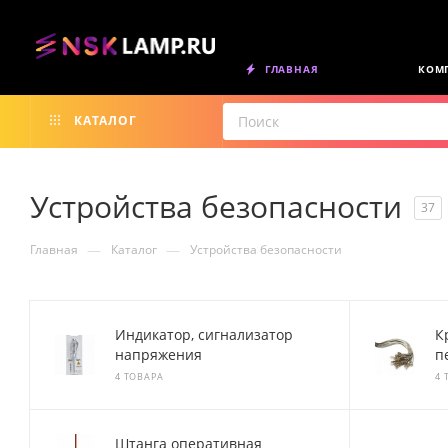
ГЛАВНАЯ
КОМ
КАТАЛОГ
Устройства безопасности
37
—
—
Главная
Каталог
Устройства безопасности
Индикатор, сигнализатор
К
напряжения
п
4 ТОВАРА
4 
Штанга оперативная