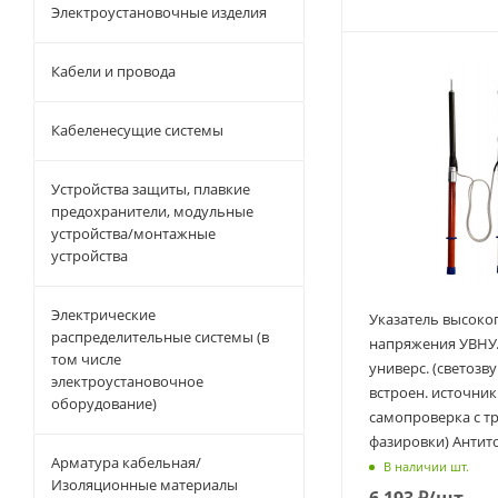
Электроустановочные изделия
Кабели и провода
Кабеленесущие системы
Устройства защиты, плавкие
предохранители, модульные
устройства/монтажные
устройства
Электрические
Указатель высоко
распределительные системы (в
напряжения УВНУ.
том числе
универс. (светозв
электроустановочное
встроен. источник
оборудование)
самопроверка с т
фазировки) Антит
Арматура кабельная/
В наличии шт.
Изоляционные материалы
6 193
₽
/шт.