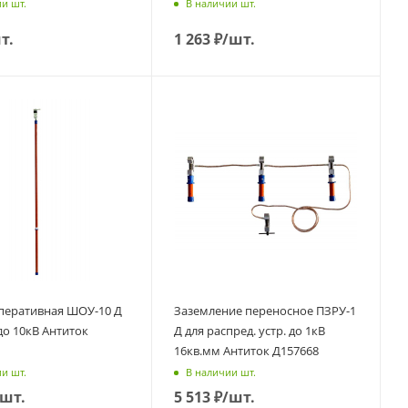
и шт.
В наличии шт.
т.
1 263
₽
/шт.
перативная ШОУ-10 Д
Заземление переносное ПЗРУ-1
до 10кВ Антиток
Д для распред. устр. до 1кВ
16кв.мм Антиток Д157668
и шт.
В наличии шт.
/шт.
5 513
₽
/шт.