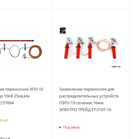
ие переносное ЗПЛ-10
Заземление переносное для
до 10кВ 25кв.мм
распределительных устройств
Д157664
ПЗРУ-1Э сечение 16мм
ЭЛЕКТРО ТРЕЙД ET-Z107-16
и шт.
Под заказ
₽
/шт.