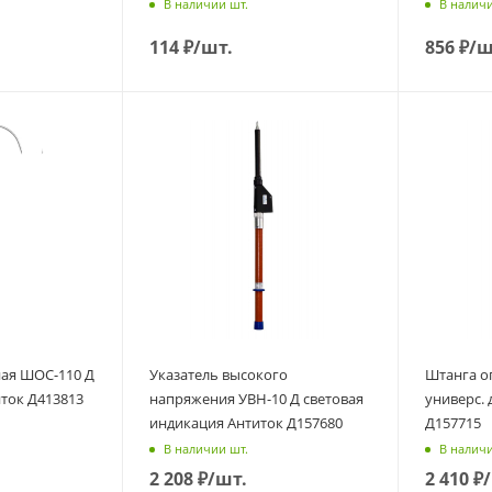
В наличии шт.
В наличи
114
₽
/шт.
856
₽
/ш
ая ШОС-110 Д
Указатель высокого
Штанга о
иток Д413813
напряжения УВН-10 Д световая
универс. 
индикация Антиток Д157680
Д157715
В наличии шт.
В наличи
2 208
₽
/шт.
2 410
₽