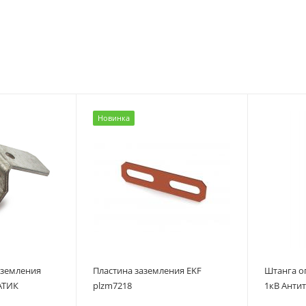
Новинка
аземления
Пластина заземления EKF
Штанга о
АТИК
plzm7218
1кВ Анти