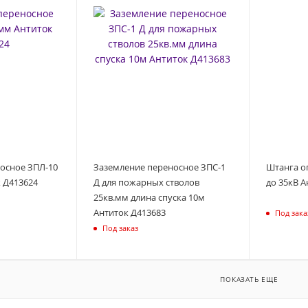
осное ЗПЛ-10
Заземление переносное ЗПС-1
Штанга о
к Д413624
Д для пожарных стволов
до 35кВ А
25кв.мм длина спуска 10м
Антиток Д413683
Под зака
Под заказ
ПОКАЗАТЬ ЕЩЕ