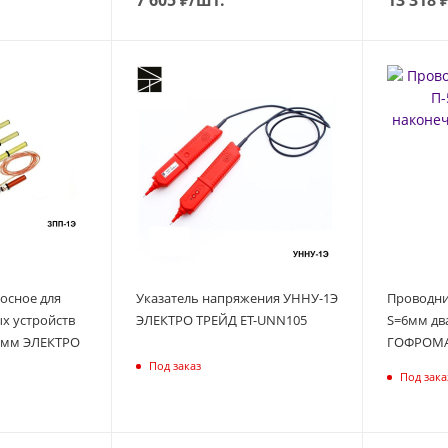
осное для
Указатель напряжения УННУ-1Э
Проводни
х устройств
ЭЛЕКТРО ТРЕЙД ET-UNN105
S=6мм дв
16мм ЭЛЕКТРО
ГОФРОМАТ
Под заказ
Под зака