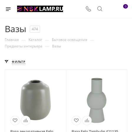
0
Вазы
474
—
—
—
Главная
Каталог
Бытовое освещение
—
Предметы интерьера
Вазы
ФИЛЬТР
Ваза декоративная Eglo
Ваза Eglo Tambulig 421135