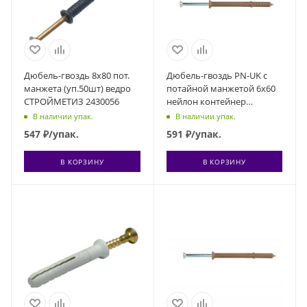
Дюбель-гвоздь 8х80 пот.
Дюбель-гвоздь PN-UK с
манжета (уп.50шт) ведро
потайной манжетой 6х60
СТРОЙМЕТИЗ 2430056
нейлон контейнер
(уп.100шт) Партнер 44912
В наличии упак.
В наличии упак.
547
₽
/упак.
591
₽
/упак.
В КОРЗИНУ
В КОРЗИНУ