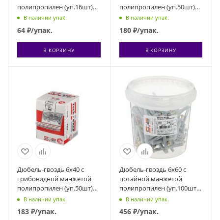
полипропилен (уп.16шт)
полипропилен (уп.50шт)
пакет Tech-Krep 102943
коробка Tech-Krep 112710
В наличии упак.
В наличии упак.
64
₽
/упак.
180
₽
/упак.
В КОРЗИНУ
В КОРЗИНУ
Дюбель-гвоздь 6х40 с
Дюбель-гвоздь 6х60 с
грибовидной манжетой
потайной манжетой
полипропилен (уп.50шт)
полипропилен (уп.100шт)
коробка Tech-Krep 112709
ведро Tech-Krep 101468
В наличии упак.
В наличии упак.
183
₽
/упак.
456
₽
/упак.