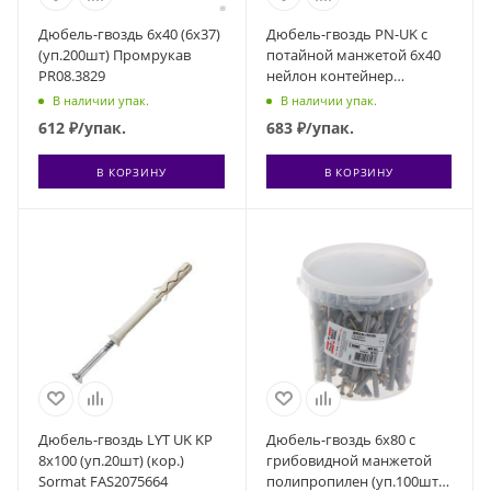
Дюбель-гвоздь 6х40 (6х37)
Дюбель-гвоздь PN-UK с
(уп.200шт) Промрукав
потайной манжетой 6х40
PR08.3829
нейлон контейнер
(уп.130шт) Партнер 44911
В наличии упак.
В наличии упак.
612
₽
/упак.
683
₽
/упак.
В КОРЗИНУ
В КОРЗИНУ
Дюбель-гвоздь LYT UK KP
Дюбель-гвоздь 6х80 с
8х100 (уп.20шт) (кор.)
грибовидной манжетой
Sormat FAS2075664
полипропилен (уп.100шт)