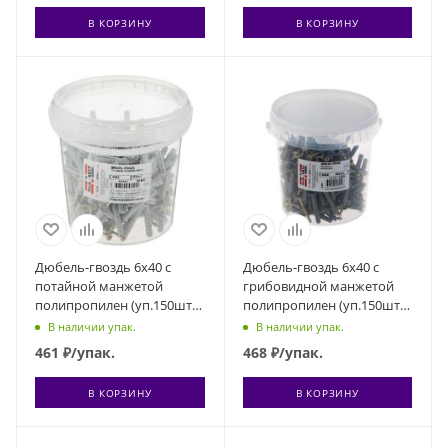
В КОРЗИНУ
В КОРЗИНУ
Дюбель-гвоздь 6х40 с
Дюбель-гвоздь 6х40 с
потайной манжетой
грибовидной манжетой
полипропилен (уп.150шт)
полипропилен (уп.150шт)
ведро Tech-Krep 101466
ведро Tech-Krep 101989
В наличии упак.
В наличии упак.
461
₽
/упак.
468
₽
/упак.
В КОРЗИНУ
В КОРЗИНУ