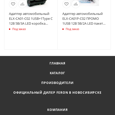
Адаптер автомобильный
Адаптер автомобильный
ELX-CA01-C02 1USB+1Type C
ELX-CA01P-C02 ПРОМО
12В 5В/3А LED коробка
1USB 12В 5В/2А LED пакет
черн. ERGOLUX 15106
черн. ERGOLUX 15105
Под заказ
Под заказ
ГЛАВНАЯ
КАТАЛОГ
ПРОИЗВОДИТЕЛИ
ОФИЦИАЛЬНЫЙ ДИЛЕР FERON В НОВОСИБИРСКЕ
КОМПАНИЯ