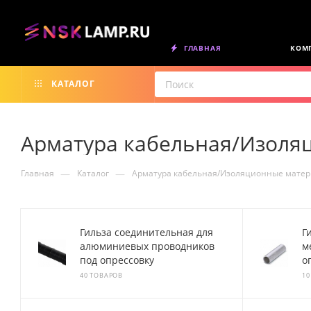
ГЛАВНАЯ
КОМ
КАТАЛОГ
Арматура кабельная/Изоля
—
—
Главная
Каталог
Арматура кабельная/Изоляционные мате
Гильза соединительная для
Г
алюминиевых проводников
м
под опрессовку
о
40 ТОВАРОВ
10