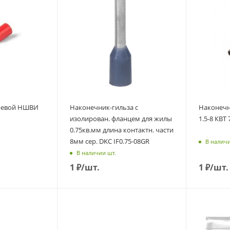
ревой НШВИ
Наконечник-гильза с
Наконеч
изолирован. фланцем для жилы
1.5-8 КВТ
0.75кв.мм длина контактн. части
8мм сер. DKC IF0.75-08GR
В наличи
В наличии шт.
1
₽
/шт.
1
₽
/шт.