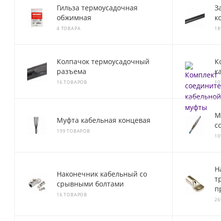
Гильза термоусадочная
З
обжимная
к
4 ТОВАРА
18
Колпачок термоусадочный
К
разъема
к
16 ТОВАРОВ
10
М
Муфта кабельная концевая
с
199 ТОВАРОВ
10
Н
Наконечник кабельный со
т
срывными болтами
п
16 ТОВАРОВ
26