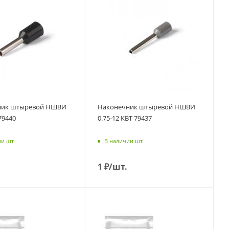
ник штыревой НШВИ
Наконечник штыревой НШВИ
 79440
0.75-12 КВТ 79437
и шт.
В наличии шт.
1
₽
/шт.