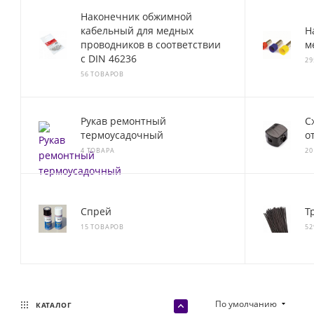
Наконечник обжимной
кабельный для медных
Н
проводников в соответствии
м
с DIN 46236
29
56 ТОВАРОВ
Рукав ремонтный
С
термоусадочный
о
4 ТОВАРА
20
Спрей
Т
15 ТОВАРОВ
52
По умолчанию
КАТАЛОГ