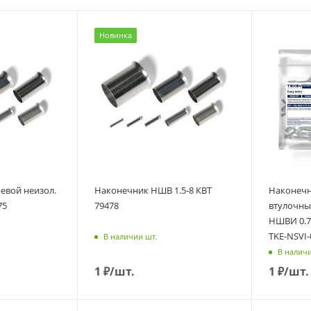
Новинка
евой неизол.
Наконечник НШВ 1.5-8 КВТ
Наконеч
75
79478
втулочны
НШВИ 0.7
TKE-NSVI-
В наличии шт.
В наличи
1
₽
/шт.
1
₽
/шт.