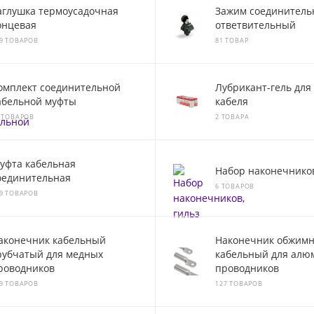
аглушка термоусадочная
Зажим соединитель
онцевая
ответвительный
9 ТОВАРОВ
81 ТОВАР
омплект соединительной
Лубрикант-гель для
абельной муфты
кабеля
 ТОВАРОВ
2 ТОВАРА
уфта кабельная
Набор наконечников
оединительная
6 ТОВАРОВ
9 ТОВАРОВ
аконечник кабельный
Наконечник обжим
рубчатый для медных
кабельный для алю
роводников
проводников
9 ТОВАРОВ
127 ТОВАРОВ