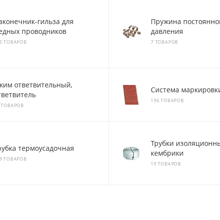
аконечник-гильза для
Пружина постоянно
едных проводников
давления
5 ТОВАРОВ
7 ТОВАРОВ
жим ответвительный,
Система маркировк
тветвитель
196 ТОВАРОВ
 ТОВАРОВ
Трубки изоляционн
рубка термоусадочная
кембрики
9 ТОВАРОВ
19 ТОВАРОВ