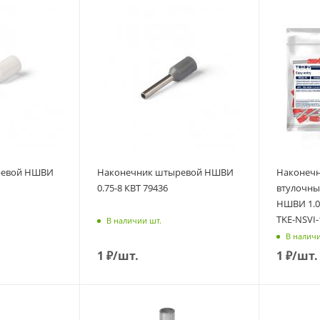
ревой НШВИ
Наконечник штыревой НШВИ
Наконеч
0.75-8 КВТ 79436
втулочны
НШВИ 1.0
TKE-NSVI-
В наличии шт.
В наличи
1
₽
/шт.
1
₽
/шт.