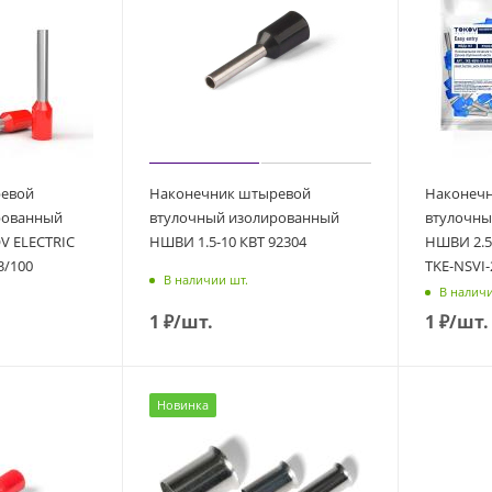
ревой
Наконечник штыревой
Наконеч
рованный
втулочный изолированный
втулочны
V ELECTRIC
НШВИ 1.5-10 КВТ 92304
НШВИ 2.5
3/100
TKE-NSVI-
В наличии шт.
В наличи
1
₽
/шт.
1
₽
/шт.
Новинка