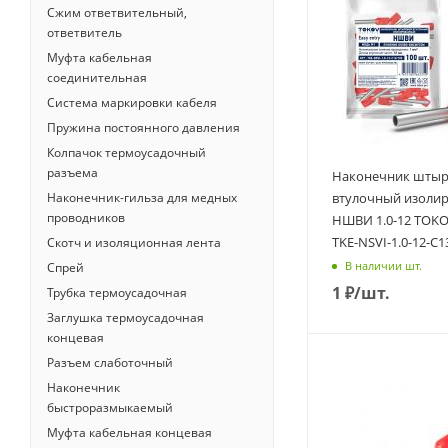
Сжим ответвительный,
ответвитель
Муфта кабельная
соединительная
Система маркировки кабеля
Пружина постоянного давления
Колпачок термоусадочный
разъема
Наконечник шты
Наконечник-гильза для медных
втулочный изоли
проводников
НШВИ 1.0-12 TOKO
TKE-NSVI-1.0-12-C1
Скотч и изоляционная лента
В наличии шт.
Спрей
1
₽
/шт.
Трубка термоусадочная
Заглушка термоусадочная
концевая
Разъем слаботочный
Наконечник
быстроразмыкаемый
Муфта кабельная концевая