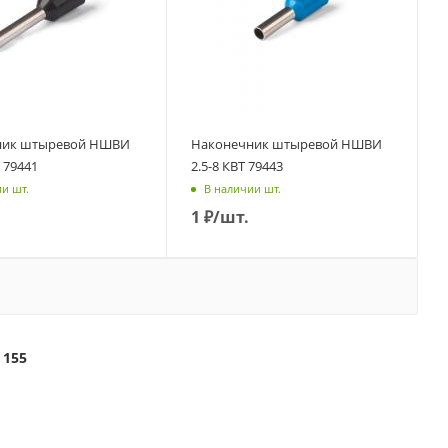
ник штыревой НШВИ
Наконечник штыревой НШВИ
Т 79441
2.5-8 КВТ 79443
и шт.
В наличии шт.
1
₽
/шт.
155