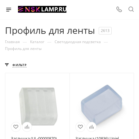
Профиль для ленты
2613
—
—
—
Главная
Каталог
Светодиодная подсветка
Профиль для ленты
ФИЛЬТР
Заглушка (UL-00000870)
Заглушка (10836) Uniel