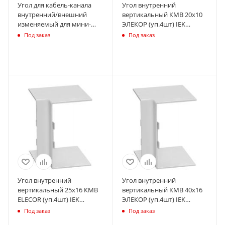
Угол для кабель-канала
Угол внутренний
внутренний/внешний
вертикальный КМВ 20х10
изменяемый для мини-
ЭЛЕКОР (уп.4шт) IEK
плинтусов DLPlus 40х20
CKMP10D-V-020-010-K01
Под заказ
Под заказ
бел. Leg 030281
Угол внутренний
Угол внутренний
вертикальный 25х16 КМВ
вертикальный КМВ 40х16
ELECOR (уп.4шт) IEK
ЭЛЕКОР (уп.4шт) IEK
CKMP10D-V-025-016-K01
CKMP10D-V-040-016-K01
Под заказ
Под заказ