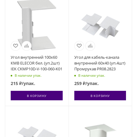
Угол внутренний 100х60
Угол для кабель-канала
КМВ ELECOR бел. (уп.2шт)
внутренний 60х40 (уп.4шт)
IEK CKMP10D-V-100-060-K01
Промрукав PR08.2823
В наличии упак.
В наличии упак.
215
₽
/упак.
259
₽
/упак.
В КОРЗИНУ
В КОРЗИНУ