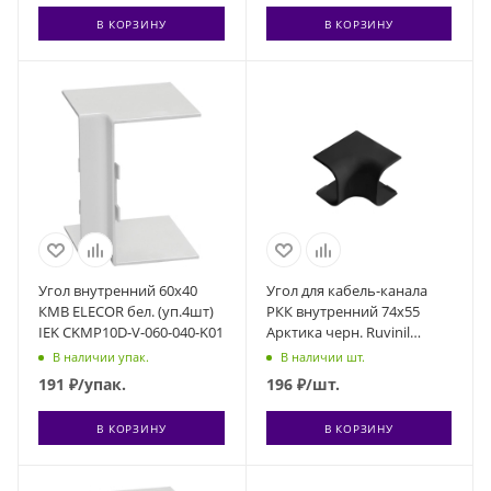
В КОРЗИНУ
В КОРЗИНУ
Угол внутренний 60х40
Угол для кабель-канала
КМВ ELECOR бел. (уп.4шт)
РКК внутренний 74х55
IEK CKMP10D-V-060-040-K01
Арктика черн. Ruvinil
УВН-74х55-Ч
В наличии упак.
В наличии шт.
191
₽
/упак.
196
₽
/шт.
В КОРЗИНУ
В КОРЗИНУ