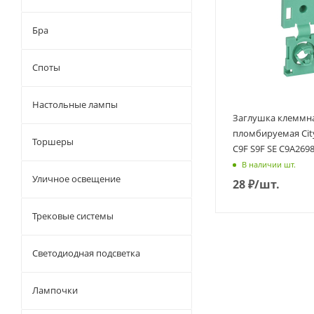
Бра
Споты
Настольные лампы
Заглушка клеммн
пломбируемая City
Торшеры
C9F S9F SE C9A269
В наличии шт.
Уличное освещение
28
₽
/шт.
Трековые системы
Светодиодная подсветка
Лампочки