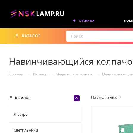
ГЛАВНАЯ
КОМ
КАТАЛОГ
Навинчивающийся колпачо
—
—
—
Главная
Каталог
Изделия крепежные
Навинчивающийс
По умолчанию
КАТАЛОГ
Люстры
Светильники