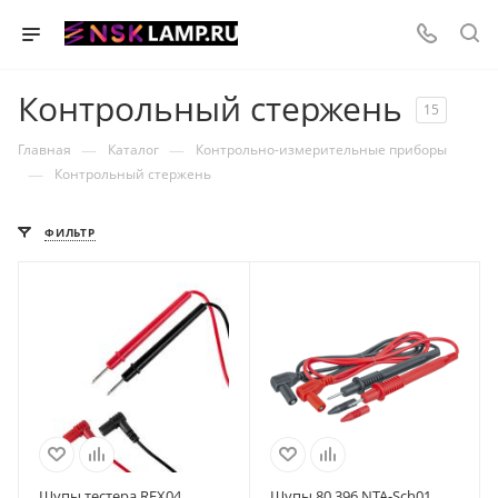
Контрольный стержень
15
—
—
Главная
Каталог
Контрольно-измерительные приборы
—
Контрольный стержень
ФИЛЬТР
Щупы тестера REX04
Щупы 80 396 NTA-Sch01