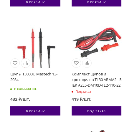
В КОРЗИНУ
В КОРЗИНУ
Щупы T3033U Mastech 13-
Комплект щупов и
2034
крокодилов TL30 ARMA2L 5
IEK A2L5-DM10D-TL2-110-22
В наличии шт.
Под заказ
432
₽
/шт.
419
₽
/шт.
В КОРЗИНУ
ПОД ЗАКАЗ