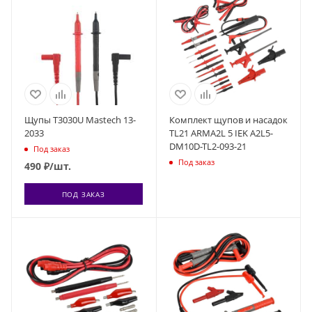
Щупы T3030U Mastech 13-
Комплект щупов и насадок
2033
TL21 ARMA2L 5 IEK A2L5-
DM10D-TL2-093-21
Под заказ
Под заказ
490
₽
/шт.
ПОД ЗАКАЗ