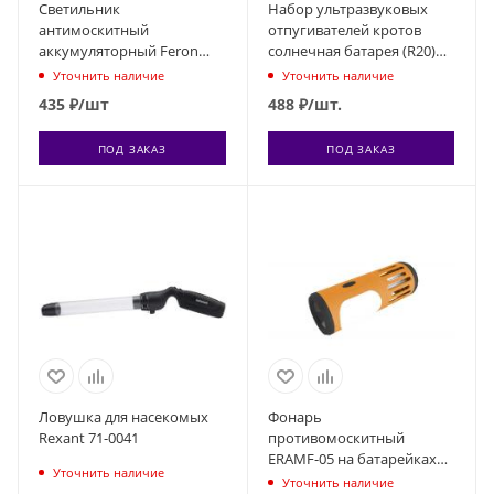
Светильник
Набор ультразвуковых
антимоскитный
отпугивателей кротов
аккумуляторный Feron
солнечная батарея (R20)
TL850 32874
(2шт) Rexant 71-0037
Уточнить наличие
Уточнить наличие
435
₽
/шт
488
₽
/шт.
ПОД ЗАКАЗ
ПОД ЗАКАЗ
Ловушка для насекомых
Фонарь
Rexant 71-0041
противомоскитный
ERAMF-05 на батарейках
Уточнить наличие
ЭРА Б0043785
Уточнить наличие