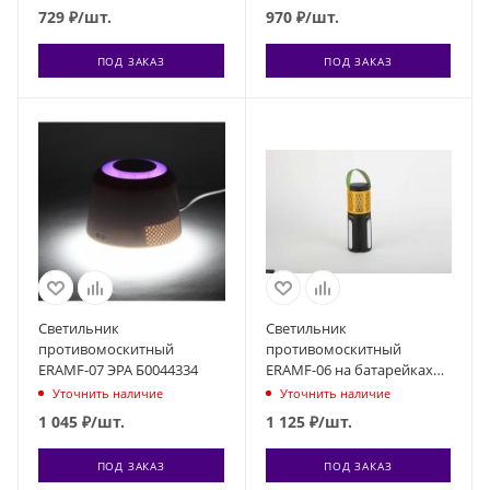
729
₽
/шт.
970
₽
/шт.
ПОД ЗАКАЗ
ПОД ЗАКАЗ
Светильник
Светильник
противомоскитный
противомоскитный
ERAMF-07 ЭРА Б0044334
ERAMF-06 на батарейках
ЭРА Б0043784
Уточнить наличие
Уточнить наличие
1 045
₽
/шт.
1 125
₽
/шт.
ПОД ЗАКАЗ
ПОД ЗАКАЗ