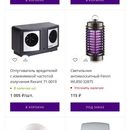
Отпугиватель вредителей
Светильник
с изменяемой частотой
антимоскитный Feron
излучения Rexant 71-0019
WL850 32875
Уточнить наличие
В наличии шт.
1 005
₽
/шт.
115
₽
В КОРЗИНУ
ПОД ЗАКАЗ