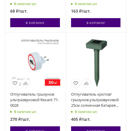
запаха (можно
В наличии шт.
В наличии шт.
использовать либо с
68
₽
/шт.
163
₽
/шт.
жидкостью либо с
пластинами) Космос
В КОРЗИНУ
В КОРЗИНУ
KOC_GH326
Отпугиватель грызунов
Отпугиватель кротов/
ультразвуковой Rexant 71-
грызунов ультразвуковой
0028
25см солнечная батарея
(акумуляторы в
В наличии шт.
В наличии шт.
комплекте) черн. Космос
270
₽
/шт.
405
₽
/шт.
KOC_KR102
В КОРЗИНУ
В КОРЗИНУ