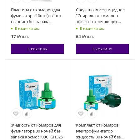
Пластина от комаров для
Средство инсектицидное
фумигатора 10шт (по 1шт
"Спираль от комаров -
на ночь) без запаха
эффект" от летающих
Космос KOC_GH324
кровососущих насекомых
В наличии шт.
В наличии шт.
(комары москиты
17
₽
/шт.
64
₽
/шт.
мокрецы) спираль 10шт
Космос KOC_GH334
В КОРЗИНУ
В КОРЗИНУ
Жидкость от комаров для
Комплект от комаров:
фумигатора 30 ночей без
электрофумигатор +
запаха Космос KOC_GH325
жидкость 30 ночей без