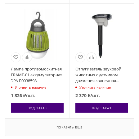
Лампа противомоскитная
Отпугиватель звуковой
ERAMF-01 аккумуляторная
животных с датчиком
ЭРА Б0038598
движения солнечная
батарея Rexant 71-0079
Уточнить наличие
Уточнить наличие
1 326
₽
/шт.
2 370
₽
/шт.
ПОД ЗАКАЗ
ПОД ЗАКАЗ
ПОКАЗАТЬ ЕЩЕ