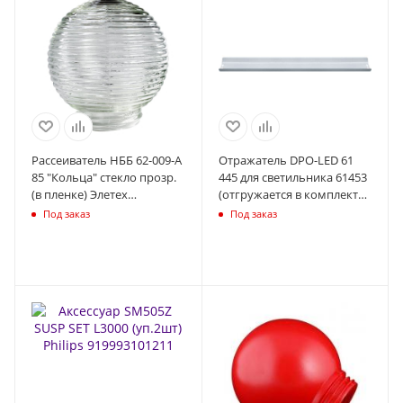
Рассеиватель НББ 62-009-А
Отражатель DPO-LED 61
85 "Кольца" стекло прозр.
445 для светильника 61453
(в пленке) Элетех
(отгружается в комплекте
1071250484
со светильником)
Под заказ
Под заказ
Navigator 61445