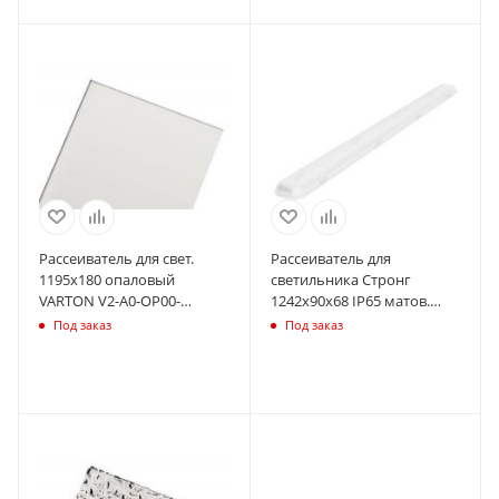
Рассеиватель для свет.
Рассеиватель для
1195х180 опаловый
светильника Стронг
VARTON V2-A0-OP00-
1242х90х68 IP65 матов.
03.2.0017.15
VARTON V2-I0-IPM0-
Под заказ
Под заказ
02.3.0210.18