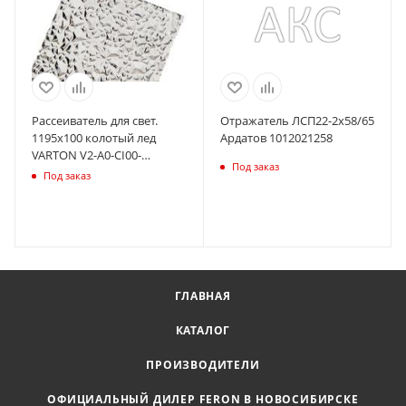
Рассеиватель для свет.
Отражатель ЛСП22-2х58/65
1195х100 колотый лед
Ардатов 1012021258
VARTON V2-A0-CI00-
Под заказ
00.2.0016.20
Под заказ
ГЛАВНАЯ
КАТАЛОГ
ПРОИЗВОДИТЕЛИ
ОФИЦИАЛЬНЫЙ ДИЛЕР FERON В НОВОСИБИРСКЕ