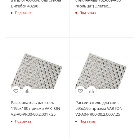
Витебск 40296
"Кольца") Элетех
1005250484
Под заказ
Под заказ
Рассеиватель для свет.
Рассеиватель для свет.
1195х180 призма VARTON
595х595 призма VARTON
V2-A0-PR00-00.2.0017.25
V2-A0-PR00-00.2.0007.25
Под заказ
Под заказ