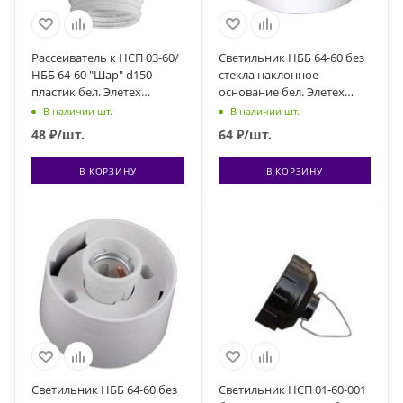
Рассеиватель к НСП 03-60/
Светильник НББ 64-60 без
НББ 64-60 "Шар" d150
стекла наклонное
пластик бел. Элетех
основание бел. Элетех
1005550357
1005100002
В наличии шт.
В наличии шт.
48
₽
/шт.
64
₽
/шт.
В КОРЗИНУ
В КОРЗИНУ
Светильник НББ 64-60 без
Светильник НСП 01-60-001