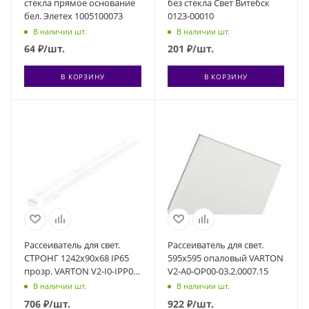
стекла прямое основание
без стекла Свет Витебск
бел. Элетех 1005100073
0123-00010
В наличии шт.
В наличии шт.
64
₽
/шт.
201
₽
/шт.
В КОРЗИНУ
В КОРЗИНУ
Рассеиватель для свет.
Рассеиватель для свет.
СТРОНГ 1242х90х68 IP65
595х595 опаловый VARTON
прозр. VARTON V2-I0-IPP0-
V2-A0-OP00-03.2.0007.15
02.3.0210.18
В наличии шт.
В наличии шт.
706
₽
/шт.
922
₽
/шт.