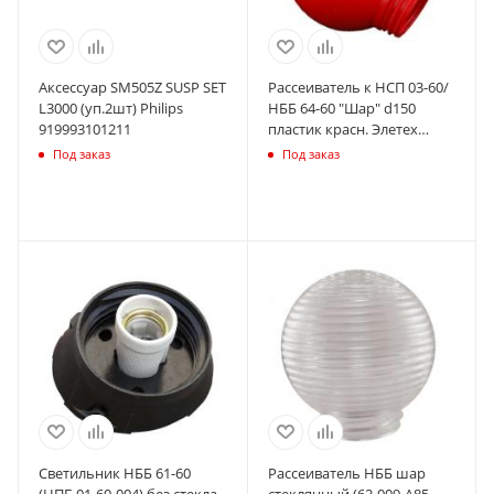
Аксессуар SM505Z SUSP SET
Рассеиватель к НСП 03-60/
L3000 (уп.2шт) Philips
НББ 64-60 "Шар" d150
919993101211
пластик красн. Элетех
1005550358
Под заказ
Под заказ
Светильник НББ 61-60
Рассеиватель НББ шар
(НПБ 01-60-004) без стекла
стеклянный (62-009-А85