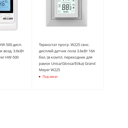
HW-500 дисп.
Термостат прогр. W225 сенс.
к возд. 3.6кВт
дисплей датчик пола 3.6кВт 16А
yer HW-500
бел. (в компл. переходник для
рамок Unica/Glossa/Etika) Grand
Meyer W225
Под заказ