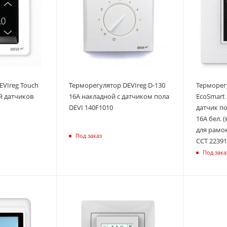
EVIreg Touch
Терморегулятор DEVIreg D-130
Терморег
й датчиков
16А накладной с датчиком пола
EcoSmart 
DEVI 140F1010
датчик по
16А бел. 
для рамок
Под заказ
ССТ 2239
Под зака