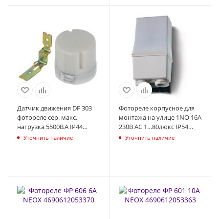
Датчик движения DF 303
Фотореле корпусное для
фотореле сер. макс.
монтажа на улице 1NO 16А
нагрузка 5500В.А IP44
230В AC 1…80люкс IP54
(501050) Эра Б0043806
FINDER 104182300000
Уточнить наличие
Уточнить наличие