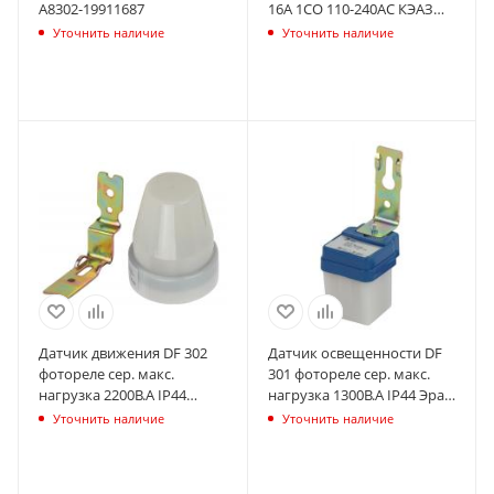
A8302-19911687
16А 1СО 110-240АС КЭАЗ
332034
Уточнить наличие
Уточнить наличие
Датчик движения DF 302
Датчик освещенности DF
фотореле сер. макс.
301 фотореле сер. макс.
нагрузка 2200В.А IP44
нагрузка 1300В.А IP44 Эра
(1001800) Эра Б0043805
Б0043804
Уточнить наличие
Уточнить наличие