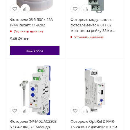
Фотореле 03 5-50Лк 25А
Фотореле модульное с
IP44 Rexant 11-9202
фотоэлементом 011.02
монтаж на рейку 35мм
Уточнить наличие
1NO 16А 230В AC 1…
Уточнить наличие
548
₽
/шт.
100люкс 17.5мм фотореле
IP20/фотоэлемент IP54
ПОД ЗАКАЗ
FINDER 113182300000
Фотореле ФР-М02 AC230B
Фотореле OptiRel D FMR-
УХЛ4 с ФД-3-1 Меандр
15-240А-1 с датчиком 1.5м