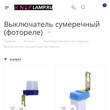
0
Выключатель сумеречный
(фотореле)
20
—
—
—
Главная
Каталог
Электроустановочные изделия
Выключатель сумеречный (фотореле)
ФИЛЬТР