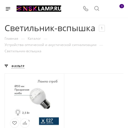
0
Светильник-вспышка
1
—
—
Главная
Каталог
—
Устройства оптической и акустической сигнализации
Светильник-вспышка
ФИЛЬТР