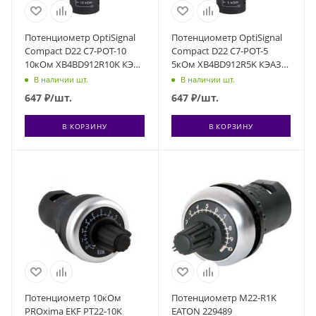
Потенциометр OptiSignal
Потенциометр OptiSignal
Compact D22 С7-POT-10
Compact D22 С7-POT-5
10кОм XB4BD912R10K КЭАЗ
5кОм XB4BD912R5K КЭАЗ
362216
362215
В наличии шт.
В наличии шт.
647
₽
/шт.
647
₽
/шт.
В КОРЗИНУ
В КОРЗИНУ
Потенциометр 10кОм
Потенциометр М22-R1K
PROxima EKF PT22-10K
EATON 229489