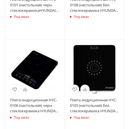
0101 (настольная) черн.
0108 (настольная) бел.
стеклокерамикаHYUNDAI
стеклокерамика HYUNDAI
1200724
1358611
Под заказ
Под заказ
Плита индукционная HYC-
Плита индукционная HYC-
0106 (настольная) черн.
0105 (настольная) бел.
стеклокерамика HYUNDAI
стеклокерамика HYUNDAI
1422208
1358603
Под заказ
Под заказ