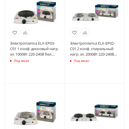
Электроплитка ELX-EP03-
Электроплитка ELX-EP02-
C01 1 конф. дисковый нагр.
C01 2 конф. спиральный
эл. 1000Вт 220-240В бел.
нагр. эл. 2000Вт 220-240В
Ergolux 13438
бел. Ergolux 13437
Под заказ
Под заказ