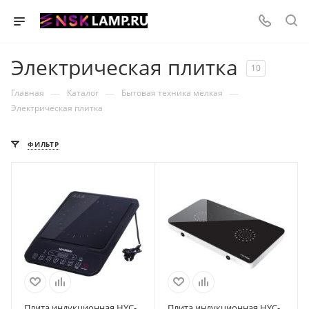
Электрическая плитка
10
—
—
—
Главная
Каталог
Бытовая техника мелкая
Электрическая плитка
ФИЛЬТР
Плита индукционная HYC-
Плита индукционная HYC-