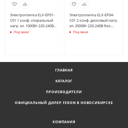
Электроплитка ELX-EP01-
Электроплитка ELX-EP04-
C01 1 конф. спиральный
C01 2 конф. дисковый нагр.
нагр. эл. 1000Вт 220-240В
эл. 2000Вт 220-240В бел.
бел. Ergolux 13436
Ergolux 13439
Под заказ
Под заказ
ГЛАВНАЯ
КАТАЛОГ
ПРОИЗВОДИТЕЛИ
ОФИЦИАЛЬНЫЙ ДИЛЕР FERON В НОВОСИБИРСКЕ
КОМПАНИЯ