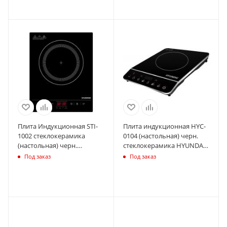
Плита Индукционная STI-
Плита индукционная HYC-
1002 стеклокерамика
0104 (настольная) черн.
(настольная) черн.
стеклокерамика HYUNDAI
STARWIND 1422218
1358598
Под заказ
Под заказ