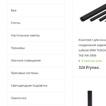
Бра
Споты
Настольные лампы
Комплект для кон
соединения заделк
Торшеры
кабеля SRM TOKOV
TKE-NK-SRM
Уличное освещение
В наличии упак.
324
₽
/упак.
Трековые системы
Светодиодная подсветка
Лампочки