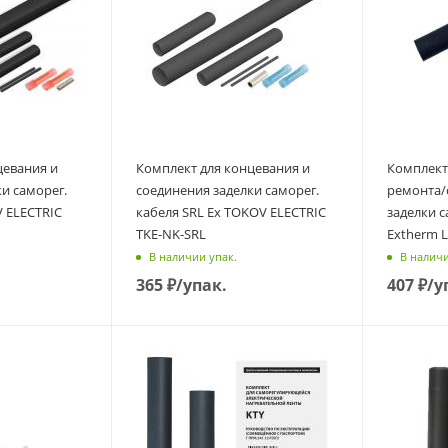
цевания и
Комплект для концевания и
Комплект
и саморег.
соединения заделки саморег.
ремонта/
 ELECTRIC
кабеля SRL Ex TOKOV ELECTRIC
заделки с
TKE-NK-SRL
Extherm L
В наличии упак.
В наличи
365
₽
/упак.
407
₽
/у