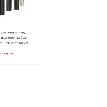
для конц. и соед.
ля саморег. кабеля
п.1шт) Grand Meyer
ь наличие