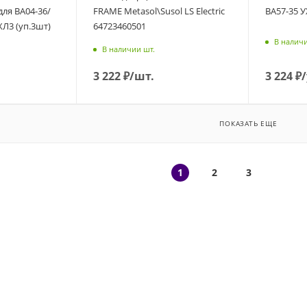
ля ВА04-36/
FRAME Metasol\Susol LS Electric
ВА57-35 
ХЛ3 (уп.3шт)
64723460501
В наличи
В наличии шт.
3 222
₽
/шт.
3 224
₽
ПОКАЗАТЬ ЕЩЕ
1
2
3