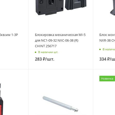
5кв.мм 1-3P
Блокировка механическая MI-5
Блок мон
для NC1-09-32 NXC-06-38 (R)
NXR-38 C
CHINT 256717
В наличи
В наличии шт.
283
₽
/шт.
334
₽
/ш
Новинка