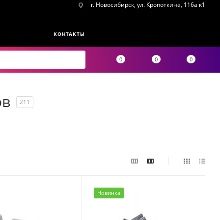
г. Новосибирск, ул. Кропоткина, 116а к1
КОНТАКТЫ
0
0
0
ов
211
Новинка