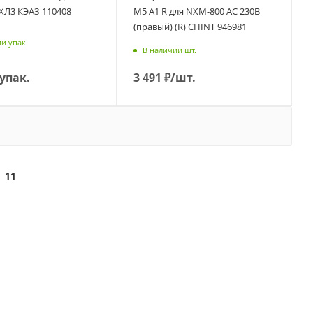
УХЛ3 КЭАЗ 110408
M5 A1 R для NXM-800 AC 230В
(правый) (R) CHINT 946981
и упак.
В наличии шт.
/упак.
3 491
₽
/шт.
11