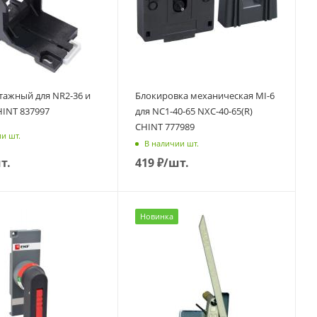
тажный для NR2-36 и
Блокировка механическая MI-6
HINT 837997
для NC1-40-65 NXC-40-65(R)
CHINT 777989
и шт.
В наличии шт.
т.
419
₽
/шт.
Новинка