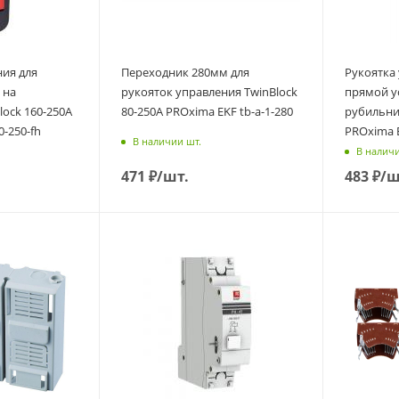
ния для
Переходник 280мм для
Рукоятка
 на
рукояток управления TwinBlock
прямой у
ock 160-250А
80-250А PROxima EKF tb-a-1-280
рубильни
0-250-fh
PROxima E
В наличии шт.
В наличи
471
₽
/шт.
483
₽
/ш