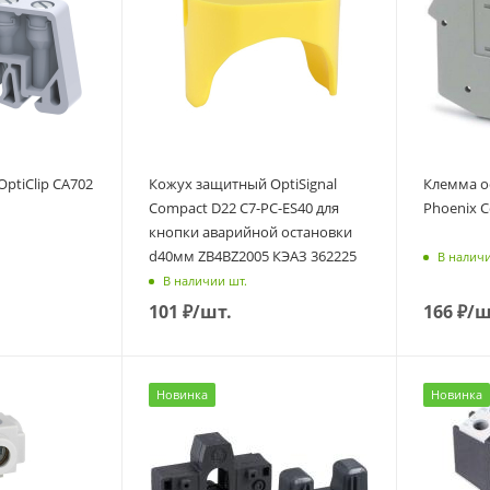
ptiClip CA702
Кожух защитный OptiSignal
Клемма о
Compact D22 С7-PC-ES40 для
Phoenix C
кнопки аварийной остановки
d40мм ZB4BZ2005 КЭАЗ 362225
В наличи
В наличии шт.
101
₽
/шт.
166
₽
/ш
Новинка
Новинка