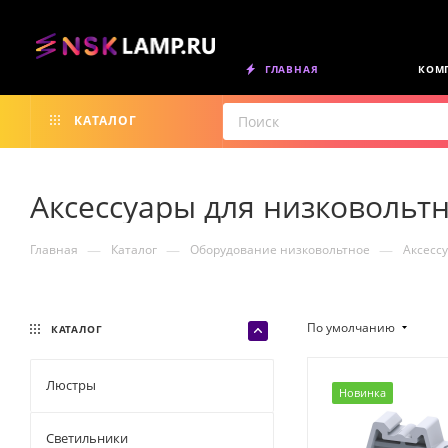
ГЛАВНАЯ
КОМ
КАТАЛОГ
Аксессуары для низковоль
—
—
—
Главная
Каталог
Оборудование низковольтное
Аксесс
По умолчанию
КАТАЛОГ
Люстры
Новинка
Светильники