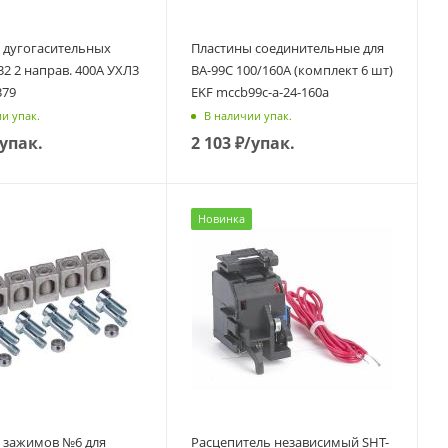
 дугогасительных
Пластины соединительные для
2 2 направ. 400А УХЛ3
ВА-99С 100/160А (комплект 6 шт)
379
EKF mccb99c-a-24-160a
и упак.
В наличии упак.
/упак.
2 103
₽
/упак.
Новинка
 зажимов №6 для
Расцепитель независимый SHT-