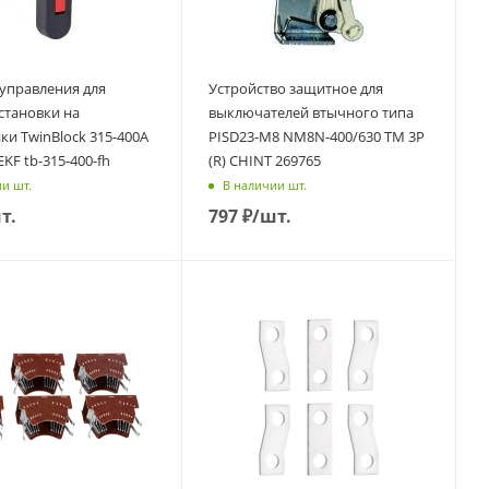
 управления для
Устройство защитное для
становки на
выключателей втычного типа
ки TwinBlock 315-400А
PISD23-M8 NM8N-400/630 ТМ 3P
KF tb-315-400-fh
(R) CHINT 269765
и шт.
В наличии шт.
т.
797
₽
/шт.