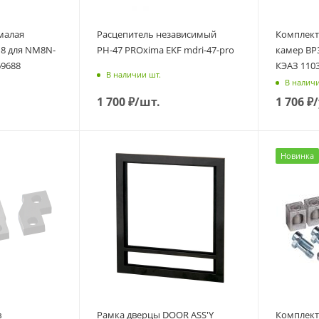
малая
Расцепитель независимый
Комплект
8 для NM8N-
РН-47 PROxima EKF mdri-47-pro
камер ВР3
69688
КЭАЗ 110
В наличии шт.
В наличи
1 700
₽
/шт.
1 706
₽
Новинка
в
Рамка дверцы DOOR ASS'Y
Комплект