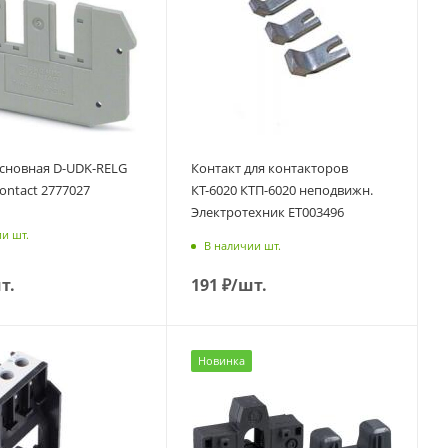
сновная D-UDK-RELG
Контакт для контакторов
ontact 2777027
КТ-6020 КТП-6020 неподвижн.
Электротехник ET003496
и шт.
В наличии шт.
т.
191
₽
/шт.
Новинка