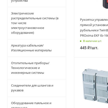
устройства
Электрические
распределительные системы (в
Рукоятка управле
том числе
прямой установки
электроустановочное
рубильники TwinBl
оборудование)
PROxima EKF tb-16
В наличии шт.
Арматура кабельная/
445
₽
/шт.
Изоляционные материалы
Отопительные приборы/
Технологические и
инженерные системы
Соединители для шлангов и
рукавов
Оборудование паяльное и
сварочное