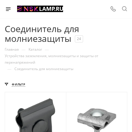
Соединитель для
молниезащиты
24
—
—
Главная
Каталог
Устройства заземления, молниезащиты и защиты от
перенапряжений
—
Соединитель для молниезащиты
ФИЛЬТР