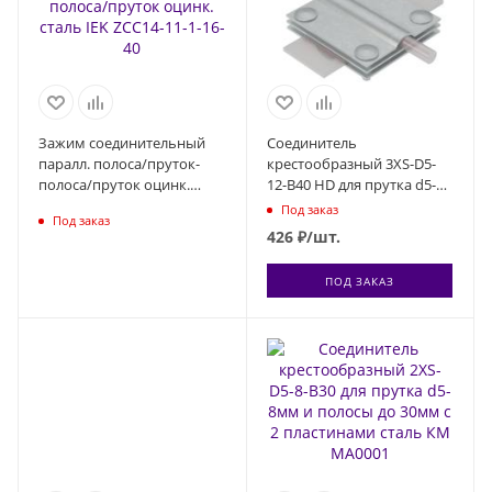
Зажим соединительный
Соединитель
паралл. полоса/пруток-
крестообразный 3XS-D5-
полоса/пруток оцинк.
12-B40 HD для прутка d5-
сталь IEK ZCC14-11-1-16-40
12мм и полосы до 40мм с 3
Под заказ
Под заказ
пластинами сталь гор.
426
₽
/шт.
оцинк. КМ MA0023
ПОД ЗАКАЗ