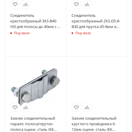
Соединитель
Соединитель
крестообразный 3XS-B40
крестообразный 2XS-D5-8-
HD для полосы до 40мм с 3
B30 для прутка d5-8мм и
пластинами сталь гор.
полосы до 30мм с 2
Под заказ
Под заказ
оцинк. КМ MA0048
пластинами сталь КМ
MA0001
Зажим соединительный
Зажим соединительный
паралл. полоса/пруток-
круглого проводника 6-
полоса оцинк. сталь IEK
12мм оцинк. сталь IEK