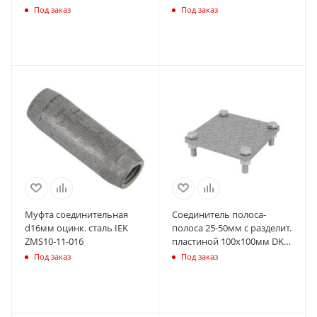
ZCC24-11-1-16-40
ZCC80-11-1-16
Под заказ
Под заказ
Муфта соединительная
Соединитель полоса-
d16мм оцинк. сталь IEK
полоса 25-50мм с разделит.
ZMS10-11-016
пластиной 100х100мм DKC
NG3106
Под заказ
Под заказ