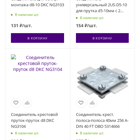
монтажа d8-10 DKC NG3103
универсальный 2US-D5-10
для прутка d5-10мм с 2
В наличии шт.
пластинами 50х50мм сталь
В наличии шт.
КМ MA0276
131
₽
/шт.
154
₽
/шт.
В КОРЗИНУ
В КОРЗИНУ
Соединитель крестовой
Соединитель крест.
пруток-пруток d8 DKC
полоса-полоса 40мм 256 A-
NG3104
DIN 40 FT OBO 5314666
В наличии шт.
В наличии шт.