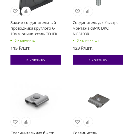
Зажим соединительный
Соединитель для быстр.
проводника круглого 6-
монтажа d8-10 DKC
10мм оцинк. сталь TD IEK
NG3103R
ZCC80-13-1-10
В наличии шт.
В наличии шт.
115
₽
/шт.
123
₽
/шт.
В КОРЗИНУ
В КОРЗИНУ
Соединитель для быстр.
Соединитель