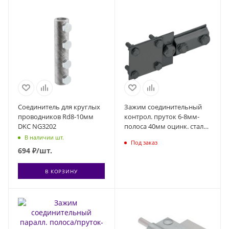
Соединитель для круглых
Зажим соединительный
проводников Rd8-10мм
контрол. пруток 6-8мм-
DKC NG3202
полоса 40мм оцинк. сталь
TD IEK ZCC56-13-1-68-40
В наличии шт.
Под заказ
694
₽
/шт.
В КОРЗИНУ