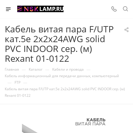
Кабель витая пара F/UTP
кат.5e 2х2х24AWG solid
PVC INDOOR сер. (м)
Rexant 01-0122
—
—
—
Главная
Каталог
Кабели и провода
Кабель информационный для передачи данных, компьютерный
—
—
FTP
Кабель витая пара F/UTP кат.5e 2х2х24AWG solid PVC INDOOR сер. (м)
Rexant 01-0122