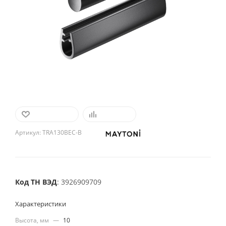
В ИЗБРАННОЕ
СРАВНИТЬ
Артикул:
TRA130BEC-B
Код ТН ВЭД
: 3926909709
Характеристики
Высота, мм
—
10