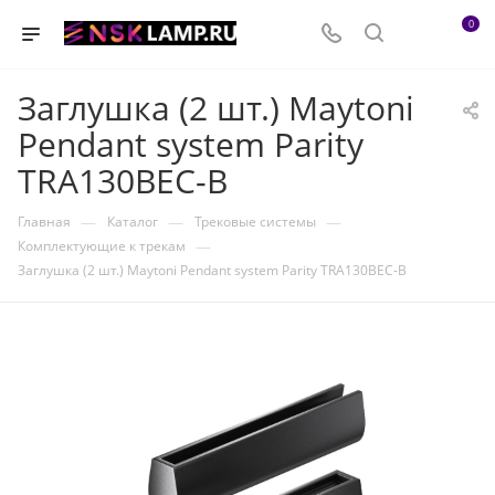
0
Заглушка (2 шт.) Maytoni
Pendant system Parity
TRA130BEC-B
—
—
—
Главная
Каталог
Трековые системы
—
Комплектующие к трекам
Заглушка (2 шт.) Maytoni Pendant system Parity TRA130BEC-B