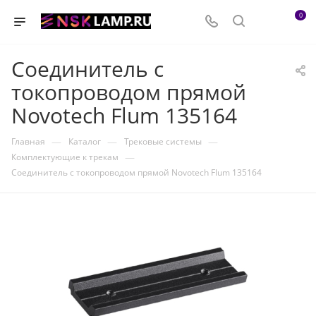
0
Соединитель с
токопроводом прямой
Novotech Flum 135164
—
—
—
Главная
Каталог
Трековые системы
—
Комплектующие к трекам
Соединитель с токопроводом прямой Novotech Flum 135164