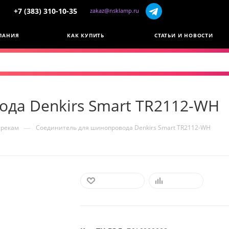
+7 (383) 310-10-35
zakaz@nsklamp.ru
ПАНИЯ
КАК КУПИТЬ
СТАТЬИ И НОВОСТИ
да Denkirs Smart TR2112-WH
—
трекам
Соединитель для шинопровода Denkirs Smart TR2112-WH
В ИЗБРАННОЕ
СРАВНИТЬ