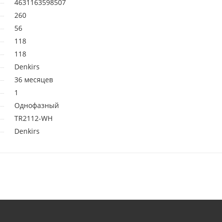
4631163598507
260
56
118
118
Denkirs
36 месяцев
1
Однофазный
TR2112-WH
Denkirs