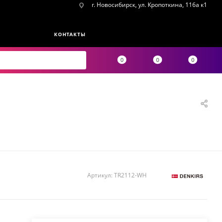
г. Новосибирск, ул. Кропоткина, 116а к1
КОНТАКТЫ
0
0
0
Артикул:
TR2112-WH