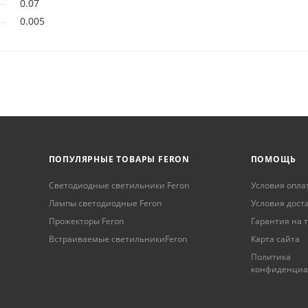
0.07
0.005
ПОПУЛЯРНЫЕ ТОВАРЫ FERON
ПОМОЩЬ
Светодиодные светильники Feron
Условия опла
Лампы светодиодные Feron
Условия дост
Прожекторы Feron
Гарантия на 
Встраиваемые светильникиFeron
Карта сайта
Политика
конфиденциа