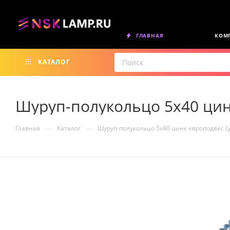
ГЛАВНАЯ
КОМ
КАТАЛОГ
Шуруп-полукольцо 5х40 цин
—
—
Главная
Каталог
Шуруп-полукольцо 5х40 цинк европодвес 