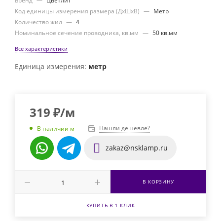
Бренд
—
Цветлит
Код единицы измерения размера (ДхШхВ)
—
Метр
Количество жил
—
4
Номинальное сечение проводника, кв.мм
—
50 кв.мм
Все характеристики
Единица измерения:
метр
319
₽
/м
Нашли дешевле?
В наличии м
zakaz@nsklamp.ru
В КОРЗИНУ
КУПИТЬ В 1 КЛИК