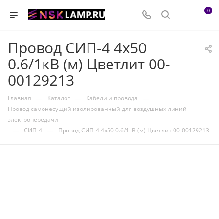
0
Провод СИП-4 4х50
0.6/1кВ (м) Цветлит 00-
00129213
—
—
—
Главная
Каталог
Кабели и провода
Провод самонесущий изолированный для воздушных линий
электропередачи
—
—
СИП-4
Провод СИП-4 4х50 0.6/1кВ (м) Цветлит 00-00129213