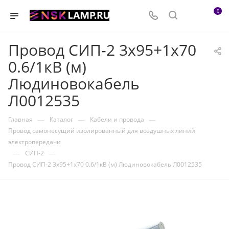
0
Провод СИП-2 3х95+1х70
0.6/1кВ (м)
Людиновокабель
Л0012535
—
—
—
Главная
Каталог
Кабели и провода
Провод самонесущий изолированный для воздушных линий
электропередачи
—
—
СИП-2
Провод СИП-2 3х95+1х70 0.6/1кВ (м) Людиновокабель Л0012535