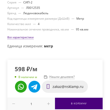
Серия
—
СИП-2
Артикул
—
Л0012535
Бренд
—
Людиновокабель
Код единицы измерения размера (ДхШхВ)
—
Метр
Количество жил
—
4
Номинальное сечение проводника, кв.мм
—
95 кв.мм
Все характеристики
Единица измерения:
метр
598
₽
/м
Нашли дешевле?
В наличии м
zakaz@nsklamp.ru
В КОРЗИНУ