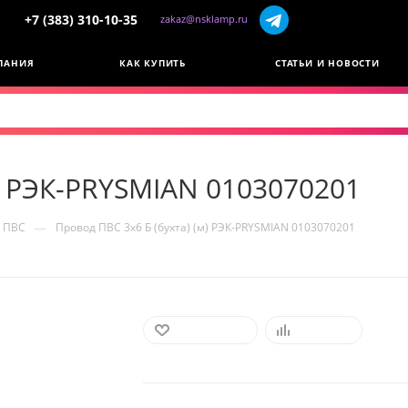
+7 (383) 310-10-35
zakaz@nsklamp.ru
ПАНИЯ
КАК КУПИТЬ
СТАТЬИ И НОВОСТИ
м) РЭК-PRYSMIAN 0103070201
—
ПВС
Провод ПВС 3х6 Б (бухта) (м) РЭК-PRYSMIAN 0103070201
В ИЗБРАННОЕ
СРАВНИТЬ