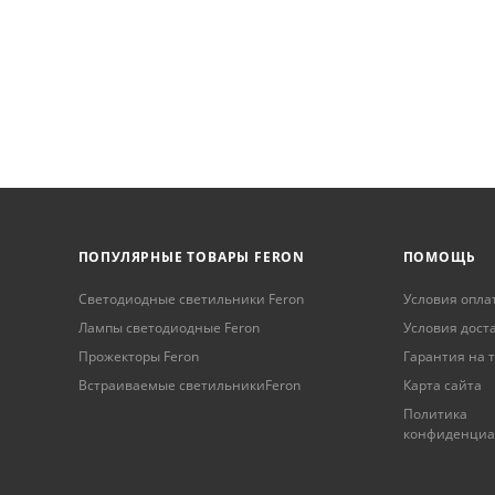
ПОПУЛЯРНЫЕ ТОВАРЫ FERON
ПОМОЩЬ
Светодиодные светильники Feron
Условия опла
Лампы светодиодные Feron
Условия дост
Прожекторы Feron
Гарантия на 
Встраиваемые светильникиFeron
Карта сайта
Политика
конфиденциа