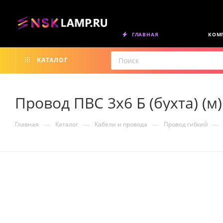
ГЛАВНАЯ
КОМ
КАТАЛОГ
Провод ПВС 3х6 Б (бухта) (
—
—
—
—
Главная
Каталог
Кабели и провода
Провод гибкий