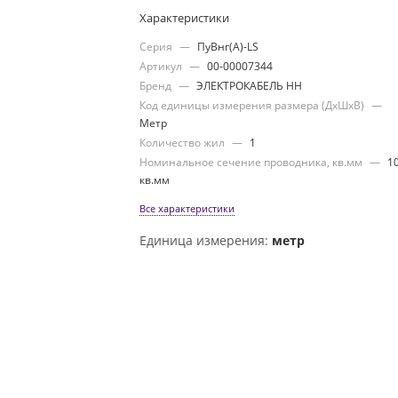
Характеристики
Серия
—
ПуВнг(А)-LS
Артикул
—
00-00007344
Бренд
—
ЭЛЕКТРОКАБЕЛЬ НН
Код единицы измерения размера (ДхШхВ)
—
Метр
Количество жил
—
1
Номинальное сечение проводника, кв.мм
—
1
кв.мм
Все характеристики
Единица измерения:
метр