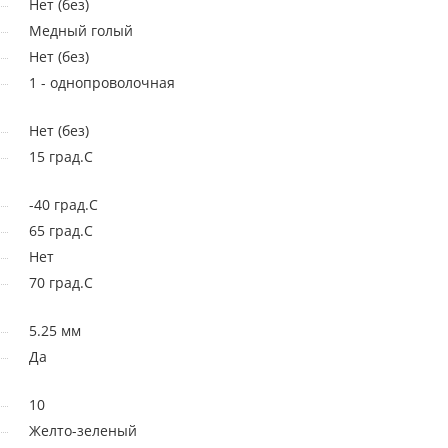
Нет (без)
Медный голый
Нет (без)
1 - однопроволочная
Нет (без)
15 град.C
-40 град.C
65 град.C
Нет
70 град.C
5.25 мм
Да
10
Желто-зеленый