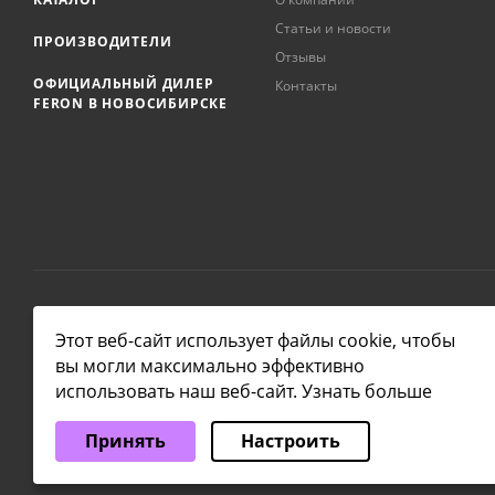
Статьи и новости
ПРОИЗВОДИТЕЛИ
Отзывы
ОФИЦИАЛЬНЫЙ ДИЛЕР
Контакты
FERON В НОВОСИБИРСКЕ
2026 © NSKLAMP
Этот веб-сайт использует файлы cookie, чтобы
вы могли максимально эффективно
использовать наш веб-сайт.
Узнать больше
Выберите настройки cookie
Принять
Настроить
Минимальные
Аналитические/Функциональные