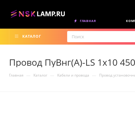
ГЛАВНАЯ
КОМ
КАТАЛОГ
Провод ПуВнг(А)-LS 1х10 45
—
—
—
Главная
Каталог
Кабели и провода
Провод установочн