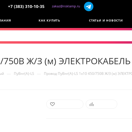
+7 (383) 310-10-35
zakaz@nsklamp.ru
ПАНИЯ
КАК КУПИТЬ
СТАТЬИ И НОВОСТИ
0/750В Ж/З (м) ЭЛЕКТРОКАБЕЛЬ
—
—
ый
ПуВнг(А)-LS
Провод ПуВнг(А)-LS 1х10 450/750В Ж/З (м) ЭЛЕКТ
В ИЗБРАННОЕ
СРАВНИТЬ