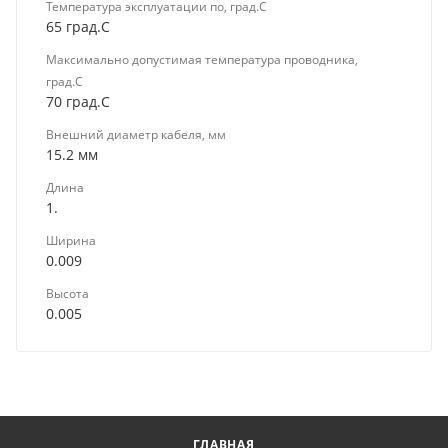
Температура эксплуатации по, град.C
65 град.C
Максимально допустимая температура проводника,
град.C
70 град.C
Внешний диаметр кабеля, мм
15.2 мм
Длина
1.
Ширина
0.009
Высота
0.005
ГЛАВНАЯ