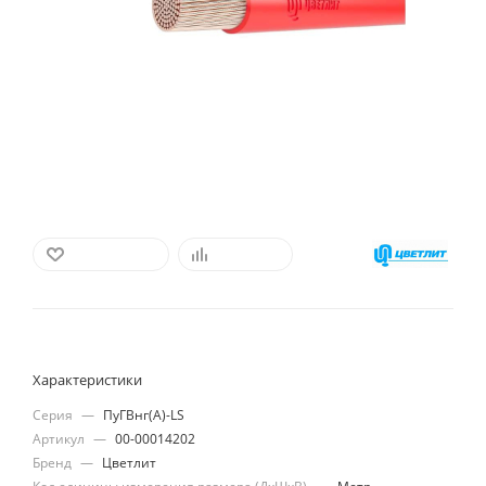
В ИЗБРАННОЕ
СРАВНИТЬ
Характеристики
Серия
—
ПуГВнг(А)-LS
Артикул
—
00-00014202
Бренд
—
Цветлит