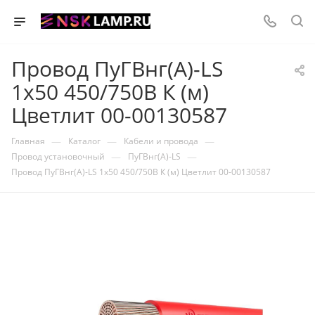
Провод ПуГВнг(А)-LS
1х50 450/750В К (м)
Цветлит 00-00130587
—
—
—
Главная
Каталог
Кабели и провода
—
—
Провод установочный
ПуГВнг(А)-LS
Провод ПуГВнг(А)-LS 1х50 450/750В К (м) Цветлит 00-00130587