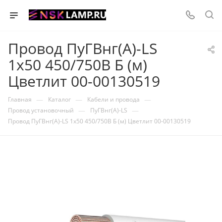
Провод ПуГВнг(А)-LS
1х50 450/750В Б (м)
Цветлит 00-00130519
—
—
—
Главная
Каталог
Кабели и провода
—
—
Провод установочный
ПуГВнг(А)-LS
Провод ПуГВнг(А)-LS 1х50 450/750В Б (м) Цветлит 00-00130519