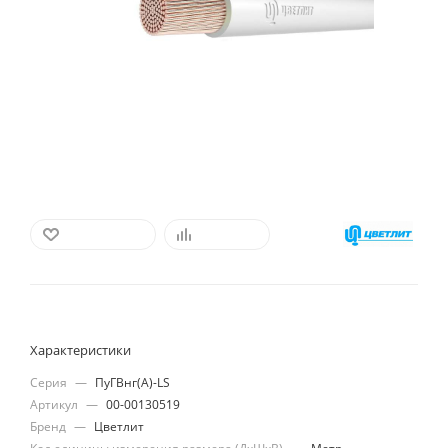
В ИЗБРАННОЕ
СРАВНИТЬ
Характеристики
Серия
—
ПуГВнг(А)-LS
Артикул
—
00-00130519
Бренд
—
Цветлит