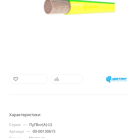
В ИЗБРАННОЕ
СРАВНИТЬ
Характеристики
Серия
—
ПуГВнг(А)-LS
Артикул
—
00-00130615