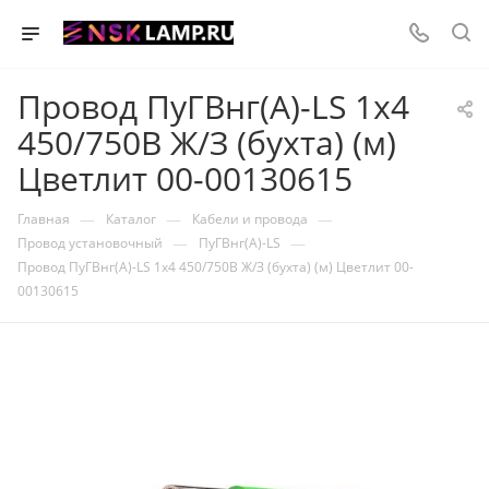
Провод ПуГВнг(А)-LS 1х4
450/750В Ж/З (бухта) (м)
Цветлит 00-00130615
—
—
—
Главная
Каталог
Кабели и провода
—
—
Провод установочный
ПуГВнг(А)-LS
Провод ПуГВнг(А)-LS 1х4 450/750В Ж/З (бухта) (м) Цветлит 00-
00130615