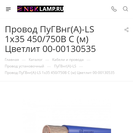
Провод ПуГВнг(А)-LS
1х35 450/750В С (м)
Цветлит 00-00130535
—
—
—
Главная
Каталог
Кабели и провода
—
—
Провод установочный
ПуГВнг(А)-LS
Провод ПуГВнг(А)-LS 1х35 450/750В С (м) Цветлит 00-00130535