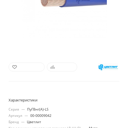
В ИЗБРАННОЕ
СРАВНИТЬ
Характеристики
Серия
—
ПуГВнг(А)-LS
Артикул
—
00-00009042
Бренд
—
Цветлит