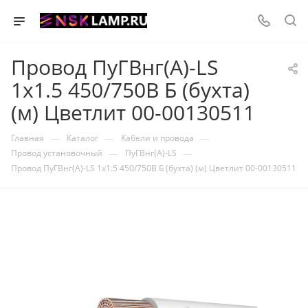
Провод ПуГВнг(А)-LS
1х1.5 450/750В Б (бухта)
(м) Цветлит 00-00130511
—
—
—
Главная
Каталог
Кабели и провода
—
—
Провод установочный
ПуГВнг(А)-LS
Провод ПуГВнг(А)-LS 1х1.5 450/750В Б (бухта) (м) Цветлит 00-00130511