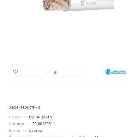
В ИЗБРАННОЕ
СРАВНИТЬ
Характеристики
Серия
—
ПуГВнг(А)-LS
Артикул
—
00-00130511
Бренд
—
Цветлит