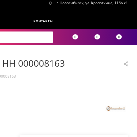
г. Новосибирск, ул. Кропоткина, 116а к1
КОНТАКТЫ
0
0
0
Ь НН 000008163
000008163