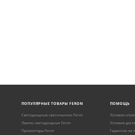
ПОПУЛЯРНЫЕ ТОВАРЫ FERON
ПОМОЩЬ
Светодиодные светильники Feron
Условия опла
Лампы светодиодные Feron
Условия дост
Прожекторы Feron
Гарантия на 