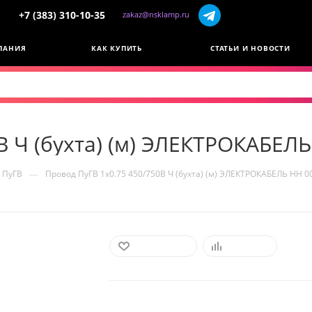
+7 (383) 310-10-35
zakaz@nsklamp.ru
ПАНИЯ
КАК КУПИТЬ
СТАТЬИ И НОВОСТИ
В Ч (бухта) (м) ЭЛЕКТРОКАБЕЛ
—
ПуГВ
Провод ПуГВ 1х0.75 450/750В Ч (бухта) (м) ЭЛЕКТРОКАБЕЛЬ НН 
В ИЗБРАННОЕ
СРАВНИТЬ