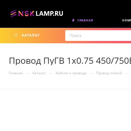
ГЛАВНАЯ
КОМ
КАТАЛОГ
Провод ПуГВ 1х0.75 450/750
—
—
—
—
Главная
Каталог
Кабели и провода
Провод гибкий