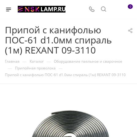
0
Припой с канифолью
ПОС-61 d1.0мм спираль
(1м) REXANT 09-3110
—
—
Главная
Каталог
Оборудование паяльное и сварочное
—
—
Припойная проволока
Припой с канифолью ПОС-61 d1.0мм спираль (1м) REXANT 09-3110