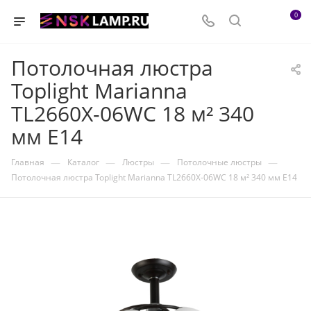
0
Потолочная люстра
Toplight Marianna
TL2660X-06WC 18 м² 340
мм E14
—
—
—
—
Главная
Каталог
Люстры
Потолочные люстры
Потолочная люстра Toplight Marianna TL2660X-06WC 18 м² 340 мм E14