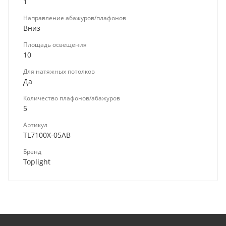
1
Направление абажуров/плафонов
Вниз
Площадь освещения
10
Для натяжных потолков
Да
Количество плафонов/абажуров
5
Артикул
TL7100X-05AB
Бренд
Toplight